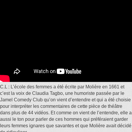
C.L : L’école des femmes a été écrite par Molière en 1661 et
c’est la voix de Claudia Tagbo, une humoriste passée par le
Jamel Comedy Club qu’on vient d’entendre et qui a été choisie
pour interpréter les commentaires de cette pièce de théâtre
dans plus de 44 vidéos. Et comme on vient de l’entendre, elle a
aussi le ton pour parler de ces hommes qui préféraient garder
leurs femmes ignares que savantes et que Molière avait décidé