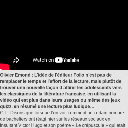
Olivier Emond : L’idée de l’éditeur Folio n’est pas de
remplacer le temps et l’effort de la lecture, mais plutôt de
trouver une nouvelle façon d’attirer les adolescents vers
les classiques de la littérature française, en utilisant la
vidéo qui est plus dans leurs usages ou même des jeux
quizz, en résumé une lecture plus ludique…
C.L : Disons que lorsque l’on voit comment un certain nombre
de bacheliers ont réagi hier sur les réseaux sociaux en
insultant Victor Hugo et son poème « Le crépuscule » qui était