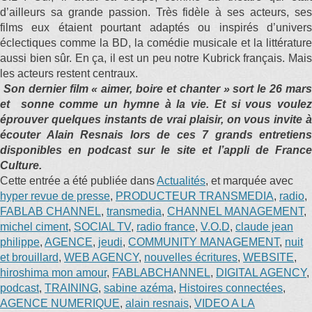
d’ailleurs sa grande passion. Très fidèle à ses acteurs, ses
films eux étaient pourtant adaptés ou inspirés d’univers
éclectiques comme la BD, la comédie musicale et la littérature
aussi bien sûr. En ça, il est un peu notre Kubrick français. Mais
les acteurs restent centraux.
Son dernier film « aimer, boire et chanter » sort le 26 mars
et sonne comme un hymne à la vie. Et si vous voulez
éprouver quelques instants de vrai plaisir, on vous invite à
écouter Alain Resnais lors de ces 7 grands entretiens
disponibles en podcast sur le site et l’appli de France
Culture.
Cette entrée a été publiée dans
Actualités
, et marquée avec
hyper revue de presse
,
PRODUCTEUR TRANSMEDIA
,
radio
,
FABLAB CHANNEL
,
transmedia
,
CHANNEL MANAGEMENT
,
michel ciment
,
SOCIAL TV
,
radio france
,
V.O.D
,
claude jean
philippe
,
AGENCE
,
jeudi
,
COMMUNITY MANAGEMENT
,
nuit
et brouillard
,
WEB AGENCY
,
nouvelles écritures
,
WEBSITE
,
hiroshima mon amour
,
FABLABCHANNEL
,
DIGITAL AGENCY
,
podcast
,
TRAINING
,
sabine azéma
,
Histoires connectées
,
AGENCE NUMERIQUE
,
alain resnais
,
VIDEO A LA