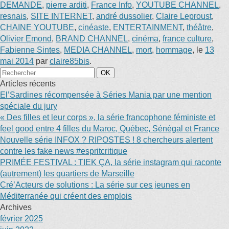
DEMANDE
,
pierre arditi
,
France Info
,
YOUTUBE CHANNEL
,
resnais
,
SITE INTERNET
,
andré dussolier
,
Claire Leproust
,
CHAINE YOUTUBE
,
cinéaste
,
ENTERTAINMENT
,
théâtre
,
Olivier Emond
,
BRAND CHANNEL
,
cinéma
,
france culture
,
Fabienne Sintes
,
MEDIA CHANNEL
,
mort
,
hommage
, le
13
mai 2014
par
claire85bis
.
Articles récents
El’Sardines récompensée à Séries Mania par une mention
spéciale du jury
« Des filles et leur corps », la série francophone féministe et
feel good entre 4 filles du Maroc, Québec, Sénégal et France
Nouvelle série INFOX ? RIPOSTES ! 8 chercheurs alertent
contre les fake news #espritcritique
PRIMÉE FESTIVAL : TIEK ÇA, la série instagram qui raconte
(autrement) les quartiers de Marseille
Cré’Acteurs de solutions : La série sur ces jeunes en
Méditerranée qui créent des emplois
Archives
février 2025