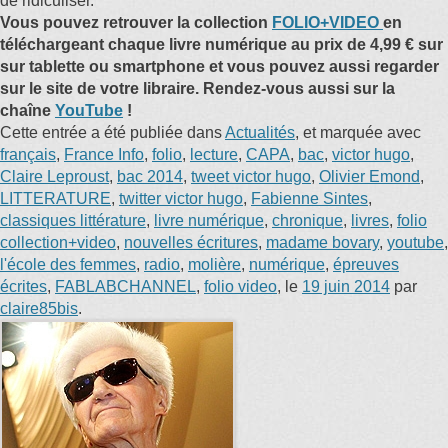
de ridiculiser.
Vous pouvez retrouver la collection
FOLIO+VIDEO
en
téléchargeant chaque livre numérique au prix de 4,99 € sur
sur tablette ou smartphone et vous pouvez aussi regarder
sur le site de votre libraire. Rendez-vous aussi sur la
chaîne
YouTube
!
Cette entrée a été publiée dans
Actualités
, et marquée avec
français
,
France Info
,
folio
,
lecture
,
CAPA
,
bac
,
victor hugo
,
Claire Leproust
,
bac 2014
,
tweet victor hugo
,
Olivier Emond
,
LITTERATURE
,
twitter victor hugo
,
Fabienne Sintes
,
classiques littérature
,
livre numérique
,
chronique
,
livres
,
folio
collection+video
,
nouvelles écritures
,
madame bovary
,
youtube
,
l'école des femmes
,
radio
,
molière
,
numérique
,
épreuves
écrites
,
FABLABCHANNEL
,
folio video
, le
19 juin 2014
par
claire85bis
.