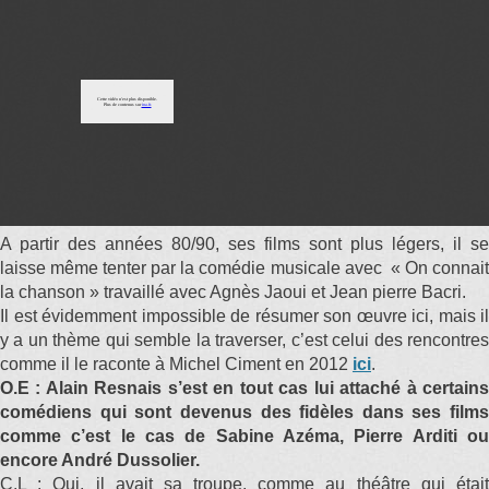
A partir des années 80/90, ses films sont plus légers, il se
laisse même tenter par la comédie musicale avec « On connait
la chanson » travaillé avec Agnès Jaoui et Jean pierre Bacri.
Il est évidemment impossible de résumer son œuvre ici, mais il
y a un thème qui semble la traverser, c’est celui des rencontres
comme il le raconte à Michel Ciment en 2012
ici
.
O.E : Alain Resnais s’est en tout cas lui attaché à certains
comédiens qui sont devenus des fidèles dans ses films
comme c’est le cas de Sabine Azéma, Pierre Arditi ou
encore André Dussolier.
C.L : Oui, il avait sa troupe, comme au théâtre qui était