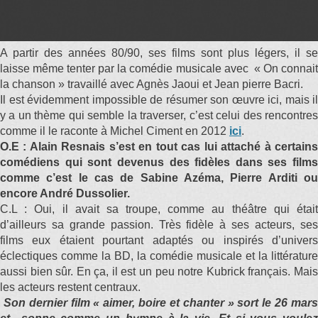
A partir des années 80/90, ses films sont plus légers, il se
laisse même tenter par la comédie musicale avec « On connait
la chanson » travaillé avec Agnès Jaoui et Jean pierre Bacri.
Il est évidemment impossible de résumer son œuvre ici, mais il
y a un thème qui semble la traverser, c’est celui des rencontres
comme il le raconte à Michel Ciment en 2012
ici
.
O.E : Alain Resnais s’est en tout cas lui attaché à certains
comédiens qui sont devenus des fidèles dans ses films
comme c’est le cas de Sabine Azéma, Pierre Arditi ou
encore André Dussolier.
C.L : Oui, il avait sa troupe, comme au théâtre qui était
d’ailleurs sa grande passion. Très fidèle à ses acteurs, ses
films eux étaient pourtant adaptés ou inspirés d’univers
éclectiques comme la BD, la comédie musicale et la littérature
aussi bien sûr. En ça, il est un peu notre Kubrick français. Mais
les acteurs restent centraux.
Son dernier film « aimer, boire et chanter » sort le 26 mars