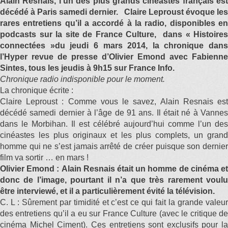
Alain Resnais, l’un des plus grands cinéastes français est
décédé à Paris samedi dernier. Claire Leproust évoque les
rares entretiens qu’il a accordé à la radio, disponibles en
podcasts sur la site de France Culture, dans « Histoires
connectées »du jeudi 6 mars 2014, la chronique dans
l’Hyper revue de presse d’Olivier Emond avec Fabienne
Sintes, tous les jeudis à 9h15 sur France Info.
Chronique radio indisponible pour le moment.
La chronique écrite :
Claire Leproust : Comme vous le savez, Alain Resnais est
décédé samedi dernier à l’âge de 91 ans. Il était né à Vannes
dans le Morbihan. Il est célébré aujourd’hui comme l’un des
cinéastes les plus originaux et les plus complets, un grand
homme qui ne s’est jamais arrêté de créer puisque son dernier
film va sortir … en mars !
Olivier Emond : Alain Resnais était un homme de cinéma et
donc de l’image, pourtant il n’a que très rarement voulu
être interviewé, et il a particulièrement évité la télévision.
C. L : Sûrement par timidité et c’est ce qui fait la grande valeur
des entretiens qu’il a eu sur France Culture (avec le critique de
cinéma Michel Ciment). Ces entretiens sont exclusifs pour la