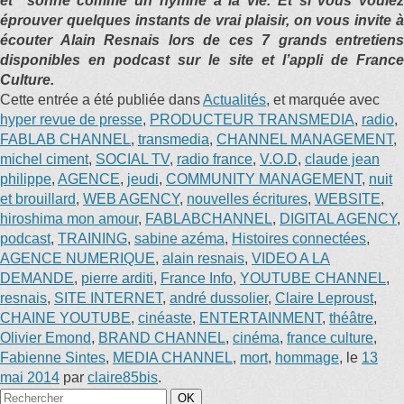
et sonne comme un hymne à la vie. Et si vous voulez
éprouver quelques instants de vrai plaisir, on vous invite à
écouter Alain Resnais lors de ces 7 grands entretiens
disponibles en podcast sur le site et l’appli de France
Culture.
Cette entrée a été publiée dans
Actualités
, et marquée avec
hyper revue de presse
,
PRODUCTEUR TRANSMEDIA
,
radio
,
FABLAB CHANNEL
,
transmedia
,
CHANNEL MANAGEMENT
,
michel ciment
,
SOCIAL TV
,
radio france
,
V.O.D
,
claude jean
philippe
,
AGENCE
,
jeudi
,
COMMUNITY MANAGEMENT
,
nuit
et brouillard
,
WEB AGENCY
,
nouvelles écritures
,
WEBSITE
,
hiroshima mon amour
,
FABLABCHANNEL
,
DIGITAL AGENCY
,
podcast
,
TRAINING
,
sabine azéma
,
Histoires connectées
,
AGENCE NUMERIQUE
,
alain resnais
,
VIDEO A LA
DEMANDE
,
pierre arditi
,
France Info
,
YOUTUBE CHANNEL
,
resnais
,
SITE INTERNET
,
andré dussolier
,
Claire Leproust
,
CHAINE YOUTUBE
,
cinéaste
,
ENTERTAINMENT
,
théâtre
,
Olivier Emond
,
BRAND CHANNEL
,
cinéma
,
france culture
,
Fabienne Sintes
,
MEDIA CHANNEL
,
mort
,
hommage
, le
13
mai 2014
par
claire85bis
.