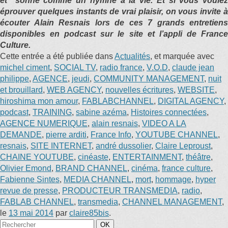
et sonne comme un hymne à la vie. Et si vous voulez
éprouver quelques instants de vrai plaisir, on vous invite à
écouter Alain Resnais lors de ces 7 grands entretiens
disponibles en podcast sur le site et l’appli de France
Culture.
Cette entrée a été publiée dans
Actualités
, et marquée avec
michel ciment
,
SOCIAL TV
,
radio france
,
V.O.D
,
claude jean
philippe
,
AGENCE
,
jeudi
,
COMMUNITY MANAGEMENT
,
nuit
et brouillard
,
WEB AGENCY
,
nouvelles écritures
,
WEBSITE
,
hiroshima mon amour
,
FABLABCHANNEL
,
DIGITAL AGENCY
,
podcast
,
TRAINING
,
sabine azéma
,
Histoires connectées
,
AGENCE NUMERIQUE
,
alain resnais
,
VIDEO A LA
DEMANDE
,
pierre arditi
,
France Info
,
YOUTUBE CHANNEL
,
resnais
,
SITE INTERNET
,
andré dussolier
,
Claire Leproust
,
CHAINE YOUTUBE
,
cinéaste
,
ENTERTAINMENT
,
théâtre
,
Olivier Emond
,
BRAND CHANNEL
,
cinéma
,
france culture
,
Fabienne Sintes
,
MEDIA CHANNEL
,
mort
,
hommage
,
hyper
revue de presse
,
PRODUCTEUR TRANSMEDIA
,
radio
,
FABLAB CHANNEL
,
transmedia
,
CHANNEL MANAGEMENT
,
le
13 mai 2014
par
claire85bis
.