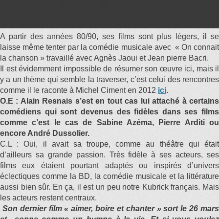
A partir des années 80/90, ses films sont plus légers, il se
laisse même tenter par la comédie musicale avec « On connait
la chanson » travaillé avec Agnès Jaoui et Jean pierre Bacri.
Il est évidemment impossible de résumer son œuvre ici, mais il
y a un thème qui semble la traverser, c’est celui des rencontres
comme il le raconte à Michel Ciment en 2012
ici
.
O.E : Alain Resnais s’est en tout cas lui attaché à certains
comédiens qui sont devenus des fidèles dans ses films
comme c’est le cas de Sabine Azéma, Pierre Arditi ou
encore André Dussolier.
C.L : Oui, il avait sa troupe, comme au théâtre qui était
d’ailleurs sa grande passion. Très fidèle à ses acteurs, ses
films eux étaient pourtant adaptés ou inspirés d’univers
éclectiques comme la BD, la comédie musicale et la littérature
aussi bien sûr. En ça, il est un peu notre Kubrick français. Mais
les acteurs restent centraux.
Son dernier film « aimer, boire et chanter » sort le 26 mars