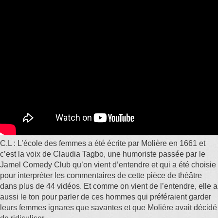
C.L : L’école des femmes a été écrite par Molière en 1661 et
c’est la voix de Claudia Tagbo, une humoriste passée par le
Jamel Comedy Club qu’on vient d’entendre et qui a été choisie
pour interpréter les commentaires de cette pièce de théâtre
dans plus de 44 vidéos. Et comme on vient de l’entendre, elle a
aussi le ton pour parler de ces hommes qui préféraient garder
leurs femmes ignares que savantes et que Molière avait décidé