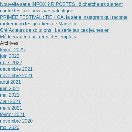
Nouvelle série INFOX ? RIPOSTES ! 8 chercheurs alertent
contre les fake news #espritcritique
PRIMÉE FESTIVAL : TIEK ÇA, la série instagram qui raconte
(autrement) les quartiers de Marseille
Cré’Acteurs de solutions : La série sur ces jeunes en
Méditerranée qui créent des emplois
Archives
février 2025
juin 2022
mars 2022
décembre 2021
novembre 2021
août 2021
juin 2021
mai 2021
avril 2021
mars 2021
février 2021
novembre 2020
mai 2020