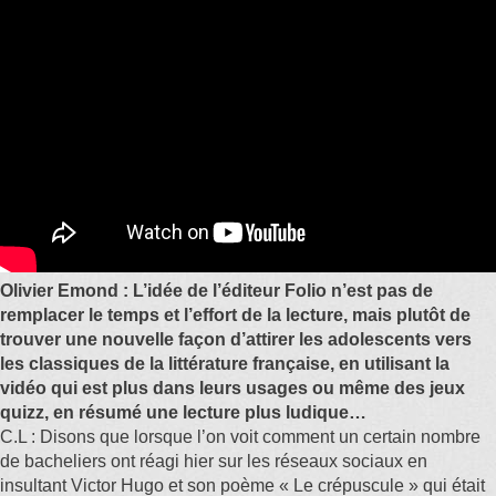
Olivier Emond : L’idée de l’éditeur Folio n’est pas de
remplacer le temps et l’effort de la lecture, mais plutôt de
trouver une nouvelle façon d’attirer les adolescents vers
les classiques de la littérature française, en utilisant la
vidéo qui est plus dans leurs usages ou même des jeux
quizz, en résumé une lecture plus ludique…
C.L : Disons que lorsque l’on voit comment un certain nombre
de bacheliers ont réagi hier sur les réseaux sociaux en
insultant Victor Hugo et son poème « Le crépuscule » qui était