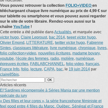
de ridiculiser.
Vous pouvez retrouver la collection
FOLIO+VIDEO
en
téléchargeant chaque livre numérique au prix de 4,99 € sur
sur tablette ou smartphone et vous pouvez aussi regarder
sur le site de votre libraire. Rendez-vous aussi sur la
chaîne
YouTube
!
Cette entrée a été publiée dans
Actualités
, et marquée avec
victor hugo
,
Claire Leproust
,
bac 2014
,
tweet victor hugo
,
Olivier Emond
,
LITTERATURE
,
twitter victor hugo
,
Fabienne
Sintes
,
classiques littérature
,
livre numérique
,
chronique
,
livres
,
folio collection+video
,
nouvelles écritures
,
madame bovary
,
youtube
,
l'école des femmes
,
radio
,
molière
,
numérique
,
épreuves écrites
,
FABLABCHANNEL
,
folio video
,
français
,
France Info
,
folio
,
lecture
,
CAPA
,
bac
, le
19 juin 2014
par
claire85bis
.
Articles récents
El’Sardines récompensée à Séries Mania par une mention
spéciale du jury
« Des filles et leur corps », la série francophone féministe et
feel good entre 4 filles du Maroc, Québec, Sénégal et France