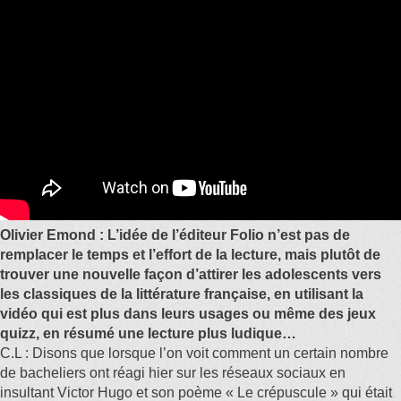
Olivier Emond : L’idée de l’éditeur Folio n’est pas de
remplacer le temps et l’effort de la lecture, mais plutôt de
trouver une nouvelle façon d’attirer les adolescents vers
les classiques de la littérature française, en utilisant la
vidéo qui est plus dans leurs usages ou même des jeux
quizz, en résumé une lecture plus ludique…
C.L : Disons que lorsque l’on voit comment un certain nombre
de bacheliers ont réagi hier sur les réseaux sociaux en
insultant Victor Hugo et son poème « Le crépuscule » qui était