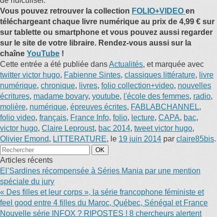
de ridiculiser.
Vous pouvez retrouver la collection
FOLIO+VIDEO
en
téléchargeant chaque livre numérique au prix de 4,99 € sur
sur tablette ou smartphone et vous pouvez aussi regarder
sur le site de votre libraire. Rendez-vous aussi sur la
chaîne
YouTube
!
Cette entrée a été publiée dans
Actualités
, et marquée avec
twitter victor hugo
,
Fabienne Sintes
,
classiques littérature
,
livre
numérique
,
chronique
,
livres
,
folio collection+video
,
nouvelles
écritures
,
madame bovary
,
youtube
,
l'école des femmes
,
radio
,
molière
,
numérique
,
épreuves écrites
,
FABLABCHANNEL
,
folio video
,
français
,
France Info
,
folio
,
lecture
,
CAPA
,
bac
,
victor hugo
,
Claire Leproust
,
bac 2014
,
tweet victor hugo
,
Olivier Emond
,
LITTERATURE
, le
19 juin 2014
par
claire85bis
.
Articles récents
El’Sardines récompensée à Séries Mania par une mention
spéciale du jury
« Des filles et leur corps », la série francophone féministe et
feel good entre 4 filles du Maroc, Québec, Sénégal et France
Nouvelle série INFOX ? RIPOSTES ! 8 chercheurs alertent