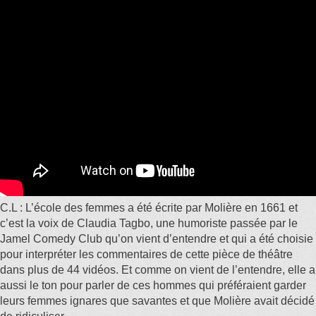
C.L : L’école des femmes a été écrite par Molière en 1661 et
c’est la voix de Claudia Tagbo, une humoriste passée par le
Jamel Comedy Club qu’on vient d’entendre et qui a été choisie
pour interpréter les commentaires de cette pièce de théâtre
dans plus de 44 vidéos. Et comme on vient de l’entendre, elle a
aussi le ton pour parler de ces hommes qui préféraient garder
leurs femmes ignares que savantes et que Molière avait décidé