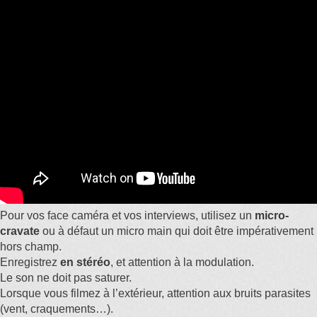
Pour vos face caméra et vos interviews, utilisez un
micro-
cravate
ou à défaut un micro main qui doit être impérativement
hors champ.
Enregistrez
en stéréo
, et attention à la modulation.
Le son ne doit pas saturer.
Lorsque vous filmez à l’extérieur, attention aux bruits parasites
(vent, craquements…).