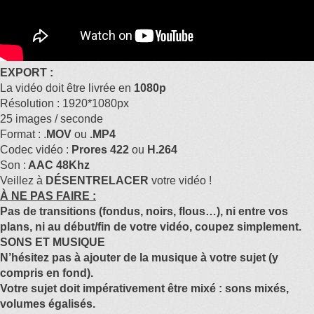
EXPORT :
La vidéo doit être livrée en
1080p
Résolution : 1920*1080px
25 images / seconde
Format : .
MOV
ou
.MP4
Codec vidéo :
Prores 422
ou
H.264
Son :
AAC 48Khz
Veillez à
DÉSENTRELACER
votre vidéo !
À NE PAS FAIRE :
Pas de transitions (fondus, noirs, flous…), ni entre vos
plans, ni au début/fin de votre vidéo, coupez simplement.
SONS ET MUSIQUE
N’hésitez pas à ajouter de la musique à votre sujet (y
compris en fond).
Votre sujet doit impérativement être mixé : sons mixés,
volumes égalisés.