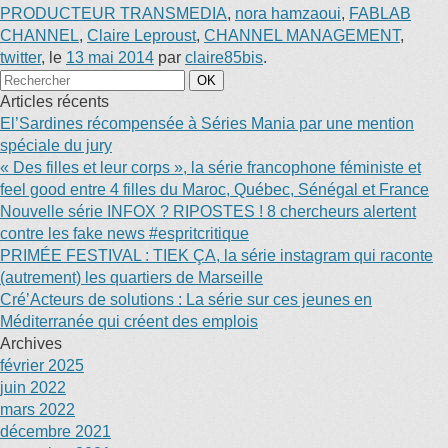
PRODUCTEUR TRANSMEDIA
,
nora hamzaoui
,
FABLAB
CHANNEL
,
Claire Leproust
,
CHANNEL MANAGEMENT
,
twitter
, le
13 mai 2014
par
claire85bis
.
Articles récents
El’Sardines récompensée à Séries Mania par une mention
spéciale du jury
« Des filles et leur corps », la série francophone féministe et
feel good entre 4 filles du Maroc, Québec, Sénégal et France
Nouvelle série INFOX ? RIPOSTES ! 8 chercheurs alertent
contre les fake news #espritcritique
PRIMÉE FESTIVAL : TIEK ÇA, la série instagram qui raconte
(autrement) les quartiers de Marseille
Cré’Acteurs de solutions : La série sur ces jeunes en
Méditerranée qui créent des emplois
Archives
février 2025
juin 2022
mars 2022
décembre 2021