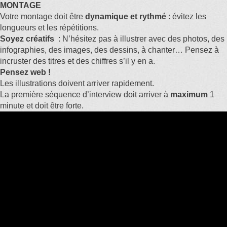
MONTAGE
Votre montage doit être
dynamique et rythmé
: évitez les
longueurs et les répétitions.
Soyez créatifs
: N’hésitez pas à illustrer avec des photos, des
infographies, des images, des dessins, à chanter… Pensez à
incruster des titres et des chiffres s’il y en a.
Pensez web !
Les illustrations doivent arriver rapidement.
La première séquence d’interview doit arriver à
maximum
1
minute et doit être forte.