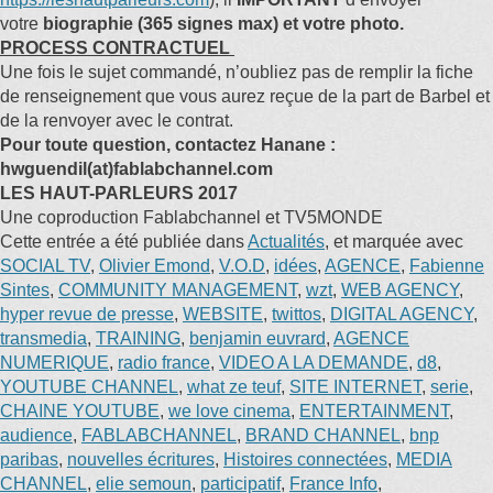
votre
biographie (365 signes max) et votre photo.
PROCESS CONTRACTUEL
Une fois le sujet commandé, n’oubliez pas de remplir la fiche
de renseignement que vous aurez reçue de la part de Barbel et
de la renvoyer avec le contrat.
Pour toute question, contactez Hanane :
hwguendil(at)fablabchannel.com
LES HAUT-PARLEURS 2017
Une coproduction Fablabchannel et TV5MONDE
Cette entrée a été publiée dans
Actualités
, et marquée avec
SOCIAL TV
,
Olivier Emond
,
V.O.D
,
idées
,
AGENCE
,
Fabienne
Sintes
,
COMMUNITY MANAGEMENT
,
wzt
,
WEB AGENCY
,
hyper revue de presse
,
WEBSITE
,
twittos
,
DIGITAL AGENCY
,
transmedia
,
TRAINING
,
benjamin euvrard
,
AGENCE
NUMERIQUE
,
radio france
,
VIDEO A LA DEMANDE
,
d8
,
YOUTUBE CHANNEL
,
what ze teuf
,
SITE INTERNET
,
serie
,
CHAINE YOUTUBE
,
we love cinema
,
ENTERTAINMENT
,
audience
,
FABLABCHANNEL
,
BRAND CHANNEL
,
bnp
paribas
,
nouvelles écritures
,
Histoires connectées
,
MEDIA
CHANNEL
,
elie semoun
,
participatif
,
France Info
,