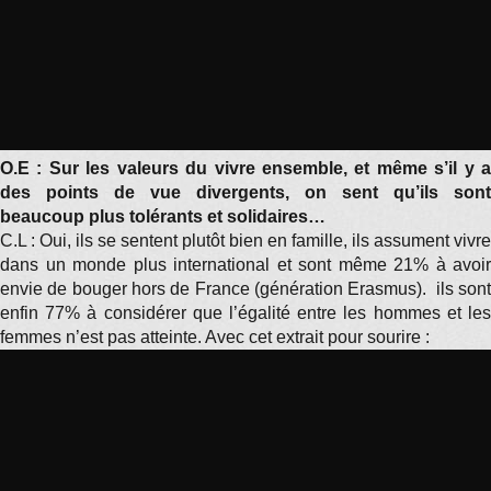
O.E : Sur les valeurs du vivre ensemble, et même s’il y a
des points de vue divergents, on sent qu’ils sont
beaucoup plus tolérants et solidaires…
C.L : Oui, ils se sentent plutôt bien en famille, ils assument vivre
dans un monde plus international et sont même 21% à avoir
envie de bouger hors de France (génération Erasmus). ils sont
enfin 77% à considérer que l’égalité entre les hommes et les
femmes n’est pas atteinte. Avec cet extrait pour sourire :