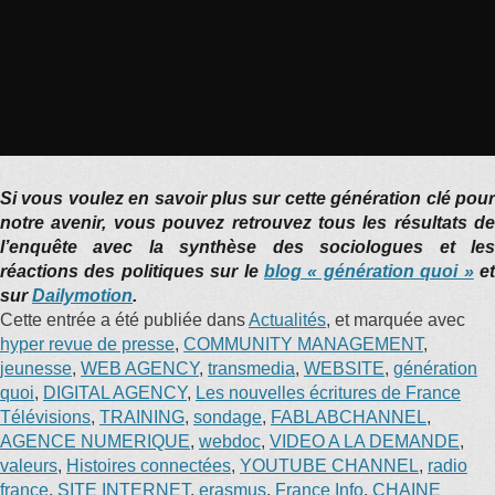
Si vous voulez en savoir plus sur cette génération clé pour
notre avenir, vous pouvez retrouvez tous les résultats de
l’enquête avec la synthèse des sociologues et les
réactions des politiques sur le
blog « génération quoi »
e
sur
Dailymotion
.
Cette entrée a été publiée dans
Actualités
, et marquée avec
hyper revue de presse
,
COMMUNITY MANAGEMENT
,
jeunesse
,
WEB AGENCY
,
transmedia
,
WEBSITE
,
génération
quoi
,
DIGITAL AGENCY
,
Les nouvelles écritures de France
Télévisions
,
TRAINING
,
sondage
,
FABLABCHANNEL
,
AGENCE NUMERIQUE
,
webdoc
,
VIDEO A LA DEMANDE
,
valeurs
,
Histoires connectées
,
YOUTUBE CHANNEL
,
radio
france
,
SITE INTERNET
,
erasmus
,
France Info
,
CHAINE