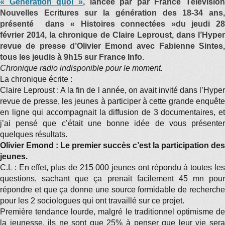
« Génération quoi »
, lancée par par France Télévision
Nouvelles Ecritures sur la génération des 18-34 ans,
présenté dans « Histoires connectées »du jeudi 28
février 2014, la chronique de Claire Leproust, dans l’Hyper
revue de presse d’Olivier Emond avec Fabienne Sintes,
tous les jeudis à 9h15 sur France Info.
Chronique radio indisponible pour le moment.
La chronique écrite :
Claire Leproust : A la fin de l année, on avait invité dans l’Hyper
revue de presse, les jeunes à participer à cette grande enquête
en ligne qui accompagnait la diffusion de 3 documentaires, et
j’ai pensé que c’était une bonne idée de vous présenter
quelques résultats.
Olivier Emond : Le premier succès c’est la participation des
jeunes.
C.L : En effet, plus de 215 000 jeunes ont répondu à toutes les
questions, sachant que ça prenait facilement 45 mn pour
répondre et que ça donne une source formidable de recherche
pour les 2 sociologues qui ont travaillé sur ce projet.
Première tendance lourde, malgré le traditionnel optimisme de
la jeunesse, ils ne sont que 25% à penser que leur vie sera