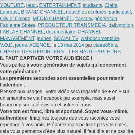
YOUTUBE
,
jeudi
,
ENTERTAINMENT
,
étudiants
,
Claire
Leproust
,
BRAND CHANNEL
,
nouvelles écritures
,
participatif
,
Olivier Emond
,
MEDIA CHANNEL
,
francetv
,
génération
,
Fabienne Sintes
,
PRODUCTEUR TRANSMEDIA
,
dailymotion
,
FABLAB CHANNEL
,
documentaire
,
CHANNEL
MANAGEMENT
,
jeunes
,
SOCIAL TV
,
webdocumentaire
,
V.O.D
,
jeune
,
AGENCE
, le
13 mai 2014
par
claire85bis
.
CHARTE DES REPORTERS – LES HAUT-PARLEURS
IL FAUT CAPTIVER VOTRE AUDIENCE !
Vous parlez
à votre génération de sujets qui concernent
votre génération !
Les
premières secondes sont essentielles pour retenir
l’attention
:
Pensez aux usages : votre vidéo sera regardée de + en + sur
un smartphone via Facebook par exemple, mais aussi
beaucoup sur la télévision et autres écrans.
Votre ton est franc, libre et spontané. Soyez vous-même,
authentique
. Imaginez toujours que vous racontez votre
reportage à vos amis. Préparez mais ne lisez pas vos notes,
cela vous permettra d’être plus naturel. Il faut dire et ne pas lire.