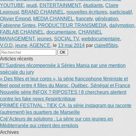
YOUTUBE
,
jeudi
,
ENTERTAINMENT
,
étudiants
,
Claire
Leproust
,
BRAND CHANNEL
,
nouvelles écritures
,
participatif
,
Olivier Emond
,
MEDIA CHANNEL
,
francetv
,
génération
,
Fabienne Sintes
,
PRODUCTEUR TRANSMEDIA
,
dailymotion
,
FABLAB CHANNEL
,
documentaire
,
CHANNEL
MANAGEMENT
,
jeunes
,
SOCIAL TV
,
webdocumentaire
,
V.O.D
,
jeune
,
AGENCE
, le
13 mai 2014
par
claire85bis
.
Articles récents
El’Sardines récompensée à Séries Mania par une mention
spéciale du jury
« Des filles et leur corps », la série francophone féministe et
feel good entre 4 filles du Maroc, Québec, Sénégal et France
Nouvelle série INFOX ? RIPOSTES ! 8 chercheurs alertent
contre les fake news #espritcritique
PRIMÉE FESTIVAL : TIEK ÇA, la série instagram qui raconte
(autrement) les quartiers de Marseille
Cré’Acteurs de solutions : La série sur ces jeunes en
Méditerranée qui créent des emplois
Archives