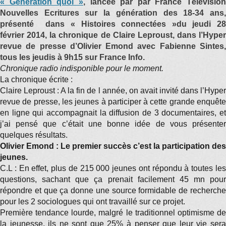
« Génération quoi »
, lancée par par France Télévision
Nouvelles Ecritures sur la génération des 18-34 ans,
présenté dans « Histoires connectées »du jeudi 28
février 2014, la chronique de Claire Leproust, dans l’Hyper
revue de presse d’Olivier Emond avec Fabienne Sintes,
tous les jeudis à 9h15 sur France Info.
Chronique radio indisponible pour le moment.
La chronique écrite :
Claire Leproust : A la fin de l année, on avait invité dans l’Hyper
revue de presse, les jeunes à participer à cette grande enquête
en ligne qui accompagnait la diffusion de 3 documentaires, et
j’ai pensé que c’était une bonne idée de vous présenter
quelques résultats.
Olivier Emond : Le premier succès c’est la participation des
jeunes.
C.L : En effet, plus de 215 000 jeunes ont répondu à toutes les
questions, sachant que ça prenait facilement 45 mn pour
répondre et que ça donne une source formidable de recherche
pour les 2 sociologues qui ont travaillé sur ce projet.
Première tendance lourde, malgré le traditionnel optimisme de
la jeunesse, ils ne sont que 25% à penser que leur vie sera