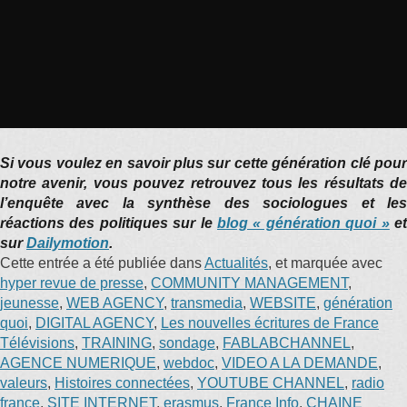
Si vous voulez en savoir plus sur cette génération clé pour
notre avenir, vous pouvez retrouvez tous les résultats de
l’enquête avec la synthèse des sociologues et les
réactions des politiques sur le
blog « génération quoi »
e
sur
Dailymotion
.
Cette entrée a été publiée dans
Actualités
, et marquée avec
hyper revue de presse
,
COMMUNITY MANAGEMENT
,
jeunesse
,
WEB AGENCY
,
transmedia
,
WEBSITE
,
génération
quoi
,
DIGITAL AGENCY
,
Les nouvelles écritures de France
Télévisions
,
TRAINING
,
sondage
,
FABLABCHANNEL
,
AGENCE NUMERIQUE
,
webdoc
,
VIDEO A LA DEMANDE
,
valeurs
,
Histoires connectées
,
YOUTUBE CHANNEL
,
radio
france
,
SITE INTERNET
,
erasmus
,
France Info
,
CHAINE