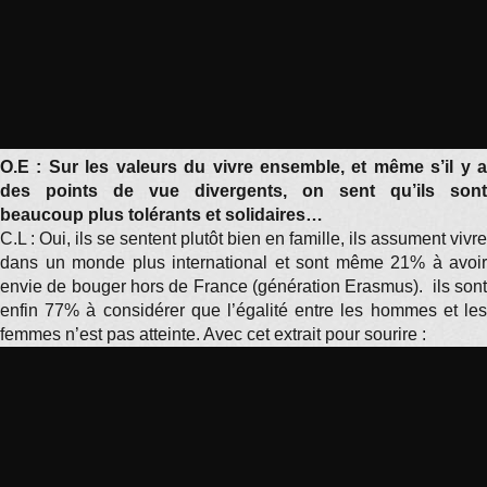
O.E : Sur les valeurs du vivre ensemble, et même s’il y a
des points de vue divergents, on sent qu’ils sont
beaucoup plus tolérants et solidaires…
C.L : Oui, ils se sentent plutôt bien en famille, ils assument vivre
dans un monde plus international et sont même 21% à avoir
envie de bouger hors de France (génération Erasmus). ils sont
enfin 77% à considérer que l’égalité entre les hommes et les
femmes n’est pas atteinte. Avec cet extrait pour sourire :