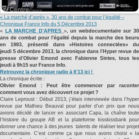
« La marché d’après », 30 ans de combat pour l’égalité –
Chronique France Info du 5 Décembre 2013
«
LA MARCHE D’APRES
»
, un webdocumentaire sur 30
ans de combat pour l’égalité depuis la marche des beurs
en 1983, présenté
dans «Histoires connectées» d
jeudi 5 décembre 2013, la chronique dans l’Hyper revue de
presse d’Olivier Emond avec Fabienne Sintes, tous les
jeudi à 9h15 sur France Info.
Retrouvez la chronique radio à 6’13 ici !
La chronique écrite :
Olivier Emond : Peut être commencer par raconter
comment vous avez découvert ce projet ?
Claire Leproust : Début 2013, j’étais interviewée dans l’hyper
revue par Mathieu Beauval pour parler d’un prix que nous
avions décidé de lancer en associant Capa, la chaîne toute
l’histoire du groupe AB et la plateforme kisskissbank pour
donner une chance à des jeunes talents de réaliser leur projet
documentaire. C’est comme ça que nous avons choisi « la