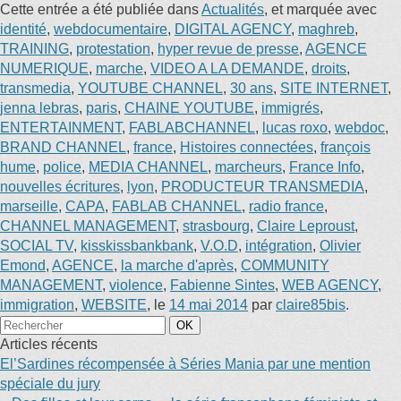
Cette entrée a été publiée dans
Actualités
, et marquée avec
identité
,
webdocumentaire
,
DIGITAL AGENCY
,
maghreb
,
TRAINING
,
protestation
,
hyper revue de presse
,
AGENCE
NUMERIQUE
,
marche
,
VIDEO A LA DEMANDE
,
droits
,
transmedia
,
YOUTUBE CHANNEL
,
30 ans
,
SITE INTERNET
,
jenna lebras
,
paris
,
CHAINE YOUTUBE
,
immigrés
,
ENTERTAINMENT
,
FABLABCHANNEL
,
lucas roxo
,
webdoc
,
BRAND CHANNEL
,
france
,
Histoires connectées
,
françois
hume
,
police
,
MEDIA CHANNEL
,
marcheurs
,
France Info
,
nouvelles écritures
,
lyon
,
PRODUCTEUR TRANSMEDIA
,
marseille
,
CAPA
,
FABLAB CHANNEL
,
radio france
,
CHANNEL MANAGEMENT
,
strasbourg
,
Claire Leproust
,
SOCIAL TV
,
kisskissbankbank
,
V.O.D
,
intégration
,
Olivier
Emond
,
AGENCE
,
la marche d'après
,
COMMUNITY
MANAGEMENT
,
violence
,
Fabienne Sintes
,
WEB AGENCY
,
immigration
,
WEBSITE
, le
14 mai 2014
par
claire85bis
.
Articles récents
El’Sardines récompensée à Séries Mania par une mention
spéciale du jury