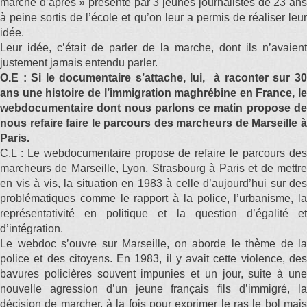
marche d’après » présenté par 3 jeunes journalistes de 23 ans
à peine sortis de l’école et qu’on leur a permis de réaliser leur
idée.
Leur idée, c’était de parler de la marche, dont ils n’avaient
justement jamais entendu parler.
O.E : Si le documentaire s’attache, lui, à raconter sur 30
ans une histoire de l’immigration maghrébine en France, le
webdocumentaire dont nous parlons ce matin propose de
nous refaire faire le parcours des marcheurs de Marseille à
Paris.
C.L : Le webdocumentaire propose de refaire le parcours des
marcheurs de Marseille, Lyon, Strasbourg à Paris et de mettre
en vis à vis, la situation en 1983 à celle d’aujourd’hui sur des
problématiques comme le rapport à la police, l’urbanisme, la
représentativité en politique et la question d’égalité et
d’intégration.
Le webdoc s’ouvre sur Marseille, on aborde le thème de la
police et des citoyens. En 1983, il y avait cette violence, des
bavures policières souvent impunies et un jour, suite à une
nouvelle agression d’un jeune français fils d’immigré, la
décision de marcher, à la fois pour exprimer le ras le bol mais