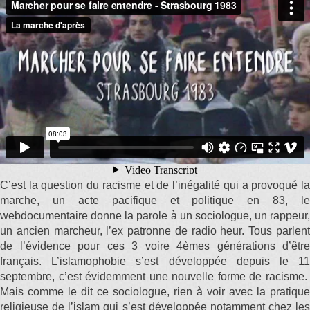
C’est la question du racisme et de l’inégalité qui a provoqué la
marche, un acte pacifique et politique en 83, le
webdocumentaire donne la parole à un sociologue, un rappeur,
un ancien marcheur, l’ex patronne de radio heur. Tous parlent
de l’évidence pour ces 3 voire 4èmes générations d’être
français. L’islamophobie s’est développée depuis le 11
septembre, c’est évidemment une nouvelle forme de racisme.
Mais comme le dit ce sociologue, rien à voir avec la pratique
religieuse de l’islam qui s’est développée notamment chez les