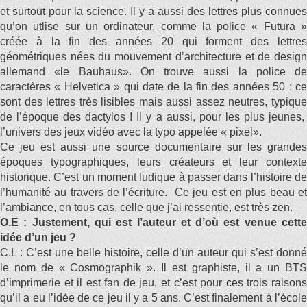
et surtout pour la science. Il y a aussi des lettres plus connues
qu’on utlise sur un ordinateur, comme la police « Futura »
créée à la fin des années 20 qui forment des lettres
géométriques nées du mouvement d’architecture et de design
allemand «le Bauhaus». On trouve aussi la police de
caractères « Helvetica » qui date de la fin des années 50 : ce
sont des lettres très lisibles mais aussi assez neutres, typique
de l’époque des dactylos ! Il y a aussi, pour les plus jeunes,
l’univers des jeux vidéo avec la typo appelée « pixel».
Ce jeu est aussi une source documentaire sur les grandes
époques typographiques, leurs créateurs et leur contexte
historique. C’est un moment ludique à passer dans l’histoire de
l’humanité au travers de l’écriture. Ce jeu est en plus beau et
l’ambiance, en tous cas, celle que j’ai ressentie, est très zen.
O.E : Justement, qui est l’auteur et d’où est venue cette
idée d’un jeu ?
C.L : C’est une belle histoire, celle d’un auteur qui s’est donné
le nom de « Cosmographik ». Il est graphiste, il a un BTS
d’imprimerie et il est fan de jeu, et c’est pour ces trois raisons
qu’il a eu l’idée de ce jeu il y a 5 ans. C’est finalement à l’école