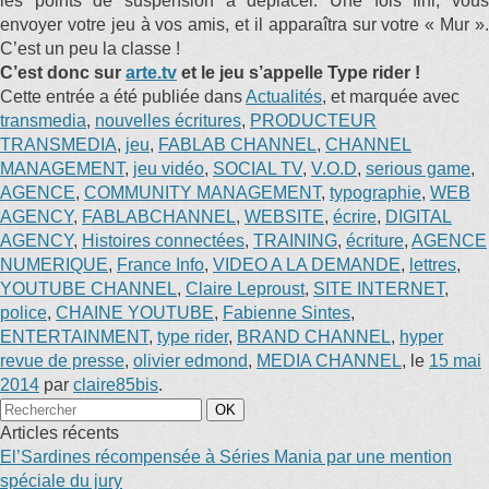
les points de suspension à déplacer. Une fois fini, vous
envoyer votre jeu à vos amis, et il apparaîtra sur votre « Mur ».
C’est un peu la classe !
C’est donc sur
arte.tv
et le jeu s’appelle Type rider !
Cette entrée a été publiée dans
Actualités
, et marquée avec
transmedia
,
nouvelles écritures
,
PRODUCTEUR
TRANSMEDIA
,
jeu
,
FABLAB CHANNEL
,
CHANNEL
MANAGEMENT
,
jeu vidéo
,
SOCIAL TV
,
V.O.D
,
serious game
,
AGENCE
,
COMMUNITY MANAGEMENT
,
typographie
,
WEB
AGENCY
,
FABLABCHANNEL
,
WEBSITE
,
écrire
,
DIGITAL
AGENCY
,
Histoires connectées
,
TRAINING
,
écriture
,
AGENCE
NUMERIQUE
,
France Info
,
VIDEO A LA DEMANDE
,
lettres
,
YOUTUBE CHANNEL
,
Claire Leproust
,
SITE INTERNET
,
police
,
CHAINE YOUTUBE
,
Fabienne Sintes
,
ENTERTAINMENT
,
type rider
,
BRAND CHANNEL
,
hyper
revue de presse
,
olivier edmond
,
MEDIA CHANNEL
, le
15 mai
2014
par
claire85bis
.
Articles récents
El’Sardines récompensée à Séries Mania par une mention
spéciale du jury