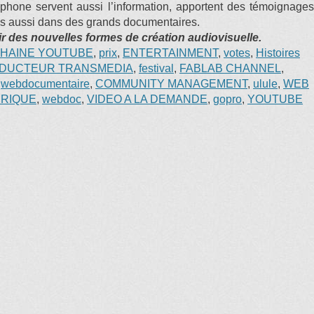
éphone servent aussi l’information, apportent des témoignages
ais aussi dans des grands documentaires.
ir des nouvelles formes de création audiovisuelle.
HAINE YOUTUBE
,
prix
,
ENTERTAINMENT
,
votes
,
Histoires
DUCTEUR TRANSMEDIA
,
festival
,
FABLAB CHANNEL
,
,
webdocumentaire
,
COMMUNITY MANAGEMENT
,
ulule
,
WEB
RIQUE
,
webdoc
,
VIDEO A LA DEMANDE
,
gopro
,
YOUTUBE