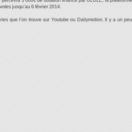
ateur percevra 3 000€ de dotation financé par ULULE, la plateforme
votes jusqu’au 6 février 2014.
ries que l’on trouve sur Youtube ou Dailymotion. Il y a un peu