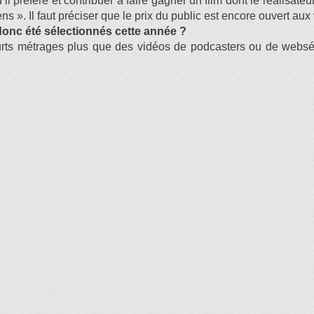
qu’il préfère et contribuer à faire gagner un film dont le réalis
 ». Il faut préciser que le prix du public est encore ouvert aux 
t donc été sélectionnés cette année ?
courts métrages plus que des vidéos de podcasters ou de websé