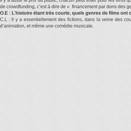
Il y a aussi le prix du public, chacun peut voter pour les films 
de crowdfunding, c’est à dire de « financement par dons des gens
O.E : L’histoire étant très courte, quels genres de films on
C.L : Il y a essentiellement des fictions, dans la veine des 
d’animation, et même une comédie musicale.