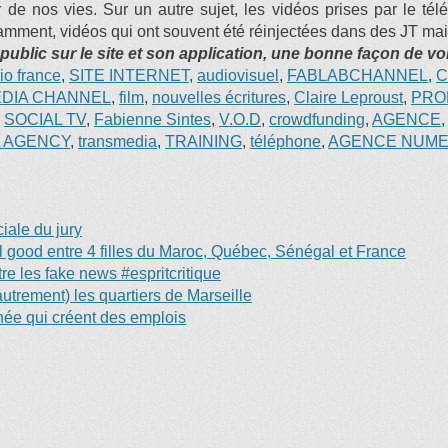
de nos vies. Sur un autre sujet, les vidéos prises par le tél
tamment, vidéos qui ont souvent été réinjectées dans des JT m
public sur le site et son application, une bonne façon de vo
io france
,
SITE INTERNET
,
audiovisuel
,
FABLABCHANNEL
,
C
DIA CHANNEL
,
film
,
nouvelles écritures
,
Claire Leproust
,
PRO
,
SOCIAL TV
,
Fabienne Sintes
,
V.O.D
,
crowdfunding
,
AGENCE
L AGENCY
,
transmedia
,
TRAINING
,
téléphone
,
AGENCE NUME
ale du jury
eel good entre 4 filles du Maroc, Québec, Sénégal et France
e les fake news #espritcritique
trement) les quartiers de Marseille
anée qui créent des emplois