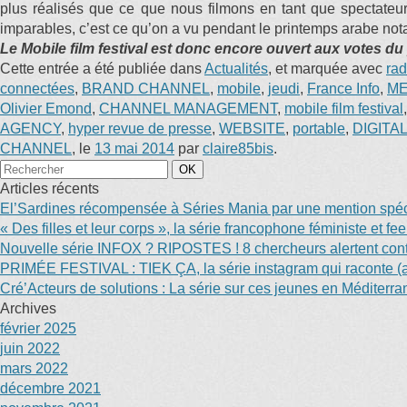
plus réalisés que ce que nous filmons en tant que spectateur 
imparables, c’est ce qu’on a vu pendant le printemps arabe no
Le Mobile film festival est donc encore ouvert aux votes du 
Cette entrée a été publiée dans
Actualités
, et marquée avec
rad
connectées
,
BRAND CHANNEL
,
mobile
,
jeudi
,
France Info
,
ME
Olivier Emond
,
CHANNEL MANAGEMENT
,
mobile film festival
AGENCY
,
hyper revue de presse
,
WEBSITE
,
portable
,
DIGITA
CHANNEL
, le
13 mai 2014
par
claire85bis
.
Articles récents
El’Sardines récompensée à Séries Mania par une mention spéci
« Des filles et leur corps », la série francophone féministe et f
Nouvelle série INFOX ? RIPOSTES ! 8 chercheurs alertent contr
PRIMÉE FESTIVAL : TIEK ÇA, la série instagram qui raconte (au
Cré’Acteurs de solutions : La série sur ces jeunes en Méditerr
Archives
février 2025
juin 2022
mars 2022
décembre 2021