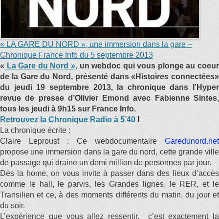
« LA GARE DU NORD », une immersion dans la gare –
Chronique France Info du 5 septembre 2013
«
La Gare du Nord »
, un webdoc qui vous plonge au coeu
de la Gare du Nord,
présenté dans «Histoires connectées»
du jeudi 19 septembre 2013, la chronique dans l’Hyper
revue de presse d’Olivier Emond avec Fabienne Sintes,
tous les jeudi à 9h15 sur France Info.
Retrouvez la Chronique Radio
à 5’40
!
La chronique écrite :
Claire Leproust : Ce webdocumentaire
Garedunord.net
propose une immersion dans la gare du nord, cette grande ville
de passage qui draine un demi million de personnes par jour.
Dès la home, on vous invite à passer dans des lieux d’accès
comme le hall, le parvis, les Grandes lignes, le RER, et le
Transilien et ce, à des moments différents du matin, du jour et
du soir.
L’expérience que vous allez ressentir, c’est exactement la