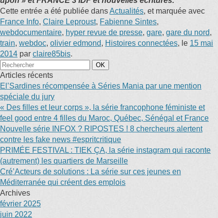
upon » et FRANCE 3 IDF et nouvelles écritures.
Cette entrée a été publiée dans
Actualités
, et marquée avec
France Info
,
Claire Leproust
,
Fabienne Sintes
,
webdocumentaire
,
hyper revue de presse
,
gare
,
gare du nord
,
train
,
webdoc
,
olivier edmond
,
Histoires connectées
, le
15 mai
2014
par
claire85bis
.
Articles récents
El’Sardines récompensée à Séries Mania par une mention
spéciale du jury
« Des filles et leur corps », la série francophone féministe et
feel good entre 4 filles du Maroc, Québec, Sénégal et France
Nouvelle série INFOX ? RIPOSTES ! 8 chercheurs alertent
contre les fake news #espritcritique
PRIMÉE FESTIVAL : TIEK ÇA, la série instagram qui raconte
(autrement) les quartiers de Marseille
Cré’Acteurs de solutions : La série sur ces jeunes en
Méditerranée qui créent des emplois
Archives
février 2025
juin 2022