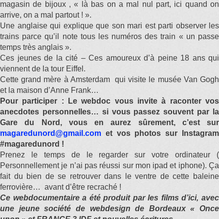
magasin de bijoux , « là bas on a mal nul part, ici quand on
arrive, on a mal partout ! ».
Une anglaise qui explique que son mari est parti observer les
trains parce qu’il note tous les numéros des train « un passe
temps très anglais ».
Ces jeunes de la cité – Ces amoureux d’à peine 18 ans qui
viennent de la tour Eiffel.
Cette grand mère à Amsterdam qui visite le musée Van Gogh
et la maison d’Anne Frank…
Pour participer : Le webdoc vous invite à raconter vos
anecdotes personnelles… si vous passez souvent par la
Gare du Nord, vous en aurez sûrement, c’est sur
magaredunord@gmail.com
et vos photos sur Instagram
#magaredunord !
Prenez le temps de le regarder sur votre ordinateur (
Personnellement je n’ai pas réussi sur mon ipad et iphone). Ça
fait du bien de se retrouver dans le ventre de cette baleine
ferrovière… avant d’être recraché !
Ce webdocumentaire a été produit par les films d’ici, avec
une jeune société de webdesign de Bordeaux « Once