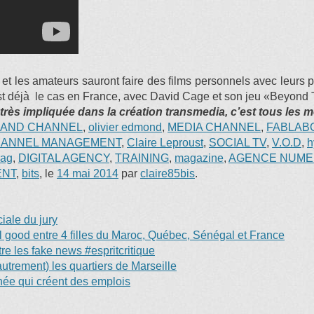
le et les amateurs sauront faire des films personnels avec leurs
t déjà le cas en France, avec David Cage et son jeu «Beyond T
ès impliquée dans la création transmedia, c’est tous les mer
AND CHANNEL
,
olivier edmond
,
MEDIA CHANNEL
,
FABLAB
ANNEL MANAGEMENT
,
Claire Leproust
,
SOCIAL TV
,
V.O.D
,
h
ag
,
DIGITAL AGENCY
,
TRAINING
,
magazine
,
AGENCE NUME
ENT
,
bits
, le
14 mai 2014
par
claire85bis
.
ale du jury
eel good entre 4 filles du Maroc, Québec, Sénégal et France
e les fake news #espritcritique
trement) les quartiers de Marseille
anée qui créent des emplois