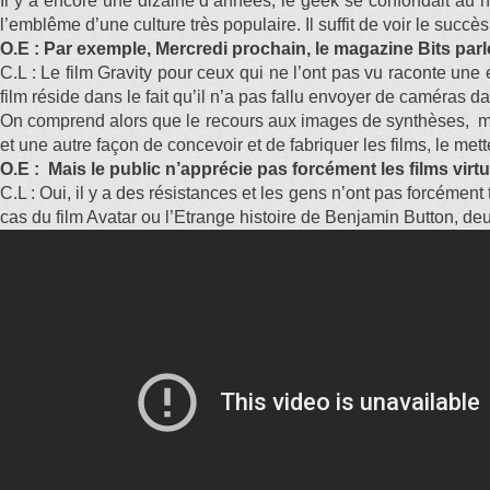
Il y a encore une dizaine d’années, le geek se confondait au ner
l’emblême d’une culture très populaire. Il suffit de voir le succ
O.E : Par exemple, Mercredi prochain, le magazine Bits parl
C.L : Le film Gravity pour ceux qui ne l’ont pas vu raconte un
film réside dans le fait qu’il n’a pas fallu envoyer de caméras 
On comprend alors que le recours aux images de synthèses, mai
et une autre façon de concevoir et de fabriquer les films, le mett
O.E : Mais le public n’apprécie pas forcément les films virtu
C.L : Oui, il y a des résistances et les gens n’ont pas forcémen
cas du film Avatar ou l’Etrange histoire de Benjamin Button, de