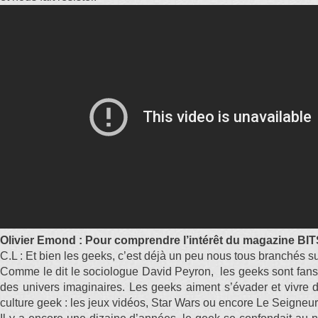
Olivier Emond : Pour comprendre l’intérêt du magazine BITS,
C.L : Et bien les geeks, c’est déjà un peu nous tous branchés s
Comme le dit le sociologue David Peyron, les geeks sont fans d
des univers imaginaires. Les geeks aiment s’évader et vivre d
culture geek : les jeux vidéos, Star Wars ou encore Le Seigneur 