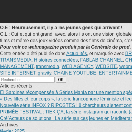
O.E : Heureusement, il y a les jeunes geek qui arrivent !
C.L : Oui et qui ont grandi avec, alors ils ont une vision globa
films et même des jeux vidéos comme des films de cinéma, c’es
Pour voir ce webmagazine produit par la Générale de prod, tr
Cette entrée a été publiée dans
Actualités
, et marquée avec
BR
TRANSMEDIA
,
Histoires connectées
,
FABLAB CHANNEL
,
CH
MANAGEMENT
,
transmedia
,
WEB AGENCY
,
WEBSITE
,
webm
SITE INTERNET
,
gravity
,
CHAINE YOUTUBE
,
ENTERTAINM
Articles récents
El’Sardines récompensée à Séries Mania par une mention spéci
« Des filles et leur corps », la série francophone féministe et f
Nouvelle série INFOX ? RIPOSTES ! 8 chercheurs alertent contr
PRIMÉE FESTIVAL : TIEK ÇA, la série instagram qui raconte (au
Cré’Acteurs de solutions : La série sur ces jeunes en Méditerr
Archives
février 2025