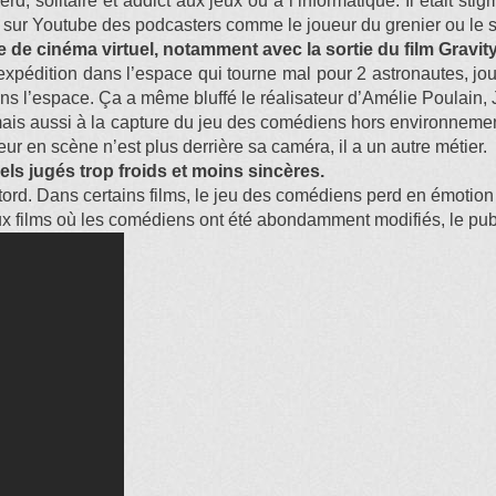
d, solitaire et addict aux jeux ou à l’informatique. Il était sti
ès sur Youtube des podcasters comme le joueur du grenier ou le su
e de cinéma virtuel, notamment avec la sortie du film Gravit
e expédition dans l’espace qui tourne mal pour 2 astronautes, 
dans l’espace. Ça a même bluffé le réalisateur d’Amélie Poulain,
s aussi à la capture du jeu des comédiens hors environnement 
eur en scène n’est plus derrière sa caméra, il a un autre métier.
els jugés trop froids et moins sincères.
t tord. Dans certains films, le jeu des comédiens perd en émotion
ux films où les comédiens ont été abondamment modifiés, le publi