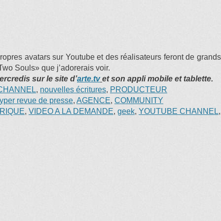
 propres avatars sur Youtube et des réalisateurs feront de grands
wo Souls» que j’adorerais voir.
credis sur le site d’
arte.tv
et son appli mobile et tablette.
CHANNEL
,
nouvelles écritures
,
PRODUCTEUR
yper revue de presse
,
AGENCE
,
COMMUNITY
RIQUE
,
VIDEO A LA DEMANDE
,
geek
,
YOUTUBE CHANNEL
,