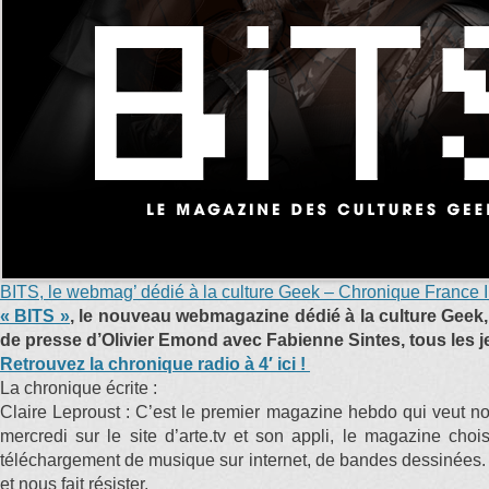
BITS, le webmag’ dédié à la culture Geek – Chronique France 
« BITS »
, le nouveau webmagazine dédié à la culture Geek,
de presse d’Olivier Emond avec Fabienne Sintes, tous les je
Retrouvez la chronique radio à 4′ ici !
La chronique écrite :
Claire Leproust : C’est le premier magazine hebdo qui veut n
mercredi sur le site d’arte.tv et son appli, le magazine choi
téléchargement de musique sur internet, de bandes dessinées. 
et nous fait résister.