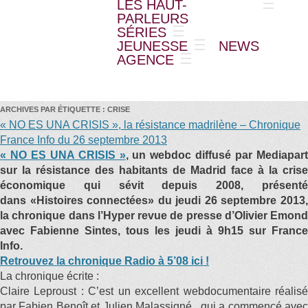
LES HAUT-
PARLEURS
SÉRIES
JEUNESSE
NEWS
AGENCE
ARCHIVES PAR ÉTIQUETTE :
CRISE
« NO ES UNA CRISIS », la résistance madrilène – Chronique
France Info du 26 septembre 2013
« NO ES UNA CRISIS »
, un webdoc diffusé par Mediapart
sur la résistance des habitants de Madrid face à la crise
économique qui sévit depuis 2008, présenté
dans «Histoires connectées» du jeudi 26 septembre 2013,
la chronique dans l’Hyper revue de presse d’Olivier Emond
avec Fabienne Sintes, tous les jeudi à 9h15 sur France
Info.
Retrouvez la chronique Radio à 5’08 ici !
La chronique écrite :
Claire Leproust : C’est un excellent webdocumentaire réalisé
par Fabien Benoît et Julien Malassigné, qui a commencé avec