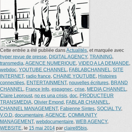
Cette entrée a été publiée dans
Actualités
, et marquée avec
hyper revue de presse
,
DIGITAL AGENCY
,
TRAINING
,
transmedia
,
AGENCE NUMERIQUE
,
VIDEO A LA DEMANDE
,
webdoc
,
YOUTUBE CHANNEL
,
FABLABCHANNEL
,
SITE
INTERNET
,
radio france
,
CHAINE YOUTUBE
,
Histoires
connectées
,
ENTERTAINMENT
,
nouvelles écritures
,
BRAND
CHANNEL
,
France Info
,
espagnec
,
crise
,
MEDIA CHANNEL
,
Claire Leproust
,
no es una crisis
,
doc
,
PRODUCTEUR
TRANSMEDIA
,
Olivier Emond
,
FABLAB CHANNEL
,
CHANNEL MANAGEMENT
,
Fabienne Sintes
,
SOCIAL TV
,
V.O.D
,
documentaire
,
AGENCE
,
COMMUNITY
MANAGEMENT
,
webdocumentaire
,
WEB AGENCY
,
WEBSITE
, le
15 mai 2014
par
claire85bis
.