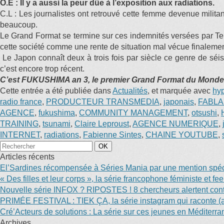
O.E : Il y a aussi la peur dûe à l’exposition aux radiations.
C.L : Les journalistes ont retrouvé cette femme devenue militan
beaucoup.
Le Grand Format se termine sur ces indemnités versées par Tep
cette société comme une rente de situation mal vécue finalemen
Le Japon connaît deux à trois fois par siècle ce genre de séism
c’est encore trop récent.
C’est FUKUSHIMA an 3, le premier Grand Format du Monde.fr, 
Cette entrée a été publiée dans
Actualités
, et marquée avec
hyp
radio france
,
PRODUCTEUR TRANSMEDIA
,
japonais
,
FABLA
AGENCE
,
fukushima
,
COMMUNITY MANAGEMENT
,
otsushi
,
TRAINING
,
tsunami
,
Claire Leproust
,
AGENCE NUMERIQUE
,
INTERNET
,
radiations
,
Fabienne Sintes
,
CHAINE YOUTUBE
,
Articles récents
El’Sardines récompensée à Séries Mania par une mention spéci
« Des filles et leur corps », la série francophone féministe et f
Nouvelle série INFOX ? RIPOSTES ! 8 chercheurs alertent contr
PRIMÉE FESTIVAL : TIEK ÇA, la série instagram qui raconte (au
Cré’Acteurs de solutions : La série sur ces jeunes en Méditerr
Archives