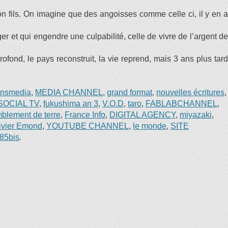
on fils. On imagine que des angoisses comme celle ci, il y en a
t qui engendre une culpabilité, celle de vivre de l’argent de
fond, le pays reconstruit, la vie reprend, mais 3 ans plus tard
ansmedia
,
MEDIA CHANNEL
,
grand format
,
nouvelles écritures
,
SOCIAL TV
,
fukushima an 3
,
V.O.D
,
taro
,
FABLABCHANNEL
,
mblement de terre
,
France Info
,
DIGITAL AGENCY
,
miyazaki
,
ivier Emond
,
YOUTUBE CHANNEL
,
le monde
,
SITE
e85bis
.