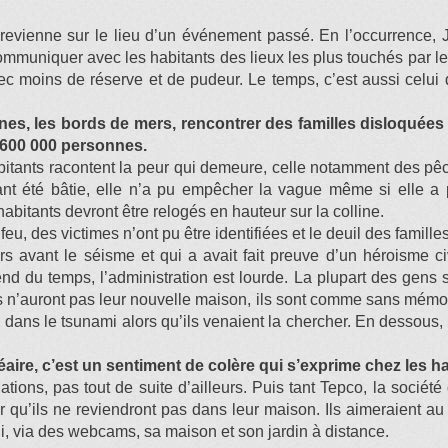
r revienne sur le lieu d’un événement passé. En l’occurrence
 communiquer avec les habitants des lieux les plus touchés par 
vec moins de réserve et de pudeur. Le temps, c’est aussi celui 
es, les bords de mers, rencontrer des familles disloquées 
r 600 000 personnes.
habitants racontent la peur qui demeure, celle notamment des pê
t été bâtie, elle n’a pu empêcher la vague même si elle a pe
abitants devront être relogés en hauteur sur la colline.
 feu, des victimes n’ont pu être identifiées et le deuil des famil
rs avant le séisme et qui a avait fait preuve d’un héroisme c
end du temps, l’administration est lourde. La plupart des gens 
ils n’auront pas leur nouvelle maison, ils sont comme sans mémo
is dans le tsunami alors qu’ils venaient la chercher. En dessous
aire, c’est un sentiment de colère qui s’exprime chez les ha
ulations, pas tout de suite d’ailleurs. Puis tant Tepco, la socié
r qu’ils ne reviendront pas dans leur maison. Ils aimeraient au
i, via des webcams, sa maison et son jardin à distance.