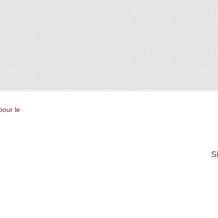
pour le
S