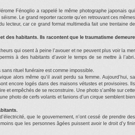
, Jérome Fénoglio a rappelé le même photographe japonais qui
le séisme. Le grand reporter raconte qu’en retrouvant ces mêmes
du lecteur, car ce grand format multimedia fait une trentaine de
et des habitants. Ils racontent que le traumatisme demeure
cheurs qui osent à peine l’avouer et ne peuvent plus voir la mer
rmis à des habitants d’avoir le temps de se mettre à l’abri.
les sans rituel funéraire est comme impossible.
ivique alors même qu’il avait perdu sa femme. Aujourd’hui, sa
sont encore logés dans des maisons vétustes et provisoires. Ils
ire et empêchés de se reconstruire. Une photo s’arrête sur cette
, une photo de cerfs volants et fanions d’un cirque semblent bien
bitants.
té d’électricité, que le gouvernement, n’ont cessé de prendre des
 moins que les personnes âgées puissent avoir le droit d’y finir