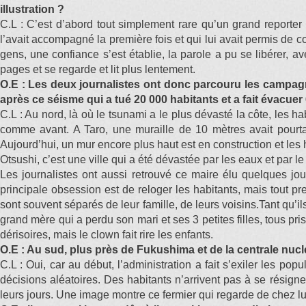
illustration ?
C.L : C’est d’abord tout simplement rare qu’un grand reporte
l’avait accompagné la première fois et qui lui avait permis de
gens, une confiance s’est établie, la parole a pu se libérer, a
pages et se regarde et lit plus lentement.
O.E : Les deux journalistes ont donc parcouru les campagn
après ce séisme qui a tué 20 000 habitants et a fait évacue
C.L : Au nord, là où le tsunami a le plus dévasté la côte, les 
comme avant. A Taro, une muraille de 10 mètres avait pourtan
Aujourd’hui, un mur encore plus haut est en construction et les h
Otsushi, c’est une ville qui a été dévastée par les eaux et par le
Les journalistes ont aussi retrouvé ce maire élu quelques jou
principale obsession est de reloger les habitants, mais tout pr
sont souvent séparés de leur famille, de leurs voisins.Tant qu’
grand mère qui a perdu son mari et ses 3 petites filles, tous pr
dérisoires, mais le clown fait rire les enfants.
O.E : Au sud, plus près de Fukushima et de la centrale nuclé
C.L : Oui, car au début, l’administration a fait s’exiler les pop
décisions aléatoires. Des habitants n’arrivent pas à se résigne
leurs jours. Une image montre ce fermier qui regarde de chez lu