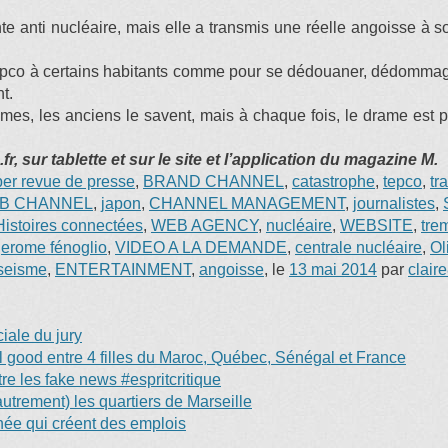
te anti nucléaire, mais elle a transmis une réelle angoisse à s
co à certains habitants comme pour se dédouaner, dédommager e
t.
es, les anciens le savent, mais à chaque fois, le drame est pro
sur tablette et sur le site et l’application du magazine M.
er revue de presse
,
BRAND CHANNEL
,
catastrophe
,
tepco
,
tr
B CHANNEL
,
japon
,
CHANNEL MANAGEMENT
,
journalistes
,
Histoires connectées
,
WEB AGENCY
,
nucléaire
,
WEBSITE
,
tre
jerome fénoglio
,
VIDEO A LA DEMANDE
,
centrale nucléaire
,
Ol
seisme
,
ENTERTAINMENT
,
angoisse
, le
13 mai 2014
par
clair
ale du jury
eel good entre 4 filles du Maroc, Québec, Sénégal et France
e les fake news #espritcritique
trement) les quartiers de Marseille
anée qui créent des emplois