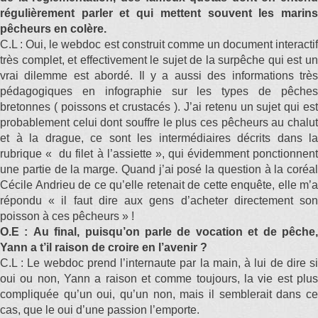
régulièrement parler et qui mettent souvent les marins
pêcheurs en colère.
C.L : Oui, le webdoc est construit comme un document interactif
très complet, et effectivement le sujet de la surpêche qui est un
vrai dilemme est abordé. Il y a aussi des informations très
pédagogiques en infographie sur les types de pêches
bretonnes ( poissons et crustacés ). J’ai retenu un sujet qui est
probablement celui dont souffre le plus ces pêcheurs au chalut
et à la drague, ce sont les intermédiaires décrits dans la
rubrique « du filet à l’assiette », qui évidemment ponctionnent
une partie de la marge. Quand j’ai posé la question à la coréal
Cécile Andrieu de ce qu’elle retenait de cette enquête, elle m’a
répondu « il faut dire aux gens d’acheter directement son
poisson à ces pêcheurs » !
O.E : Au final, puisqu’on parle de vocation et de pêche,
Yann a t’il raison de croire en l’avenir ?
C.L : Le webdoc prend l’internaute par la main, à lui de dire si
oui ou non, Yann a raison et comme toujours, la vie est plus
compliquée qu’un oui, qu’un non, mais il semblerait dans ce
cas, que le oui d’une passion l’emporte.