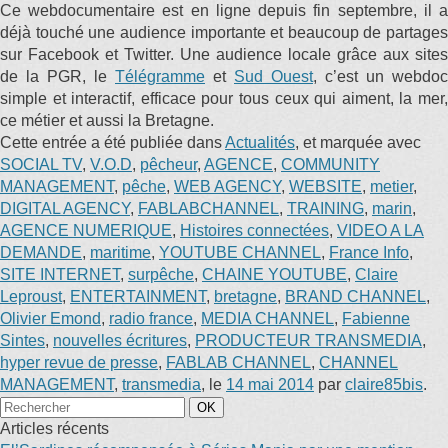
Ce webdocumentaire est en ligne depuis fin septembre, il a
déjà touché une audience importante et beaucoup de partages
sur Facebook et Twitter. Une audience locale grâce aux sites
de la PGR, le
Télégramme
et
Sud Ouest
, c’est un webdoc
simple et interactif, efficace pour tous ceux qui aiment, la mer,
ce métier et aussi la Bretagne.
Cette entrée a été publiée dans
Actualités
, et marquée avec
SOCIAL TV
,
V.O.D
,
pêcheur
,
AGENCE
,
COMMUNITY
MANAGEMENT
,
pêche
,
WEB AGENCY
,
WEBSITE
,
metier
,
DIGITAL AGENCY
,
FABLABCHANNEL
,
TRAINING
,
marin
,
AGENCE NUMERIQUE
,
Histoires connectées
,
VIDEO A LA
DEMANDE
,
maritime
,
YOUTUBE CHANNEL
,
France Info
,
SITE INTERNET
,
surpêche
,
CHAINE YOUTUBE
,
Claire
Leproust
,
ENTERTAINMENT
,
bretagne
,
BRAND CHANNEL
,
Olivier Emond
,
radio france
,
MEDIA CHANNEL
,
Fabienne
Sintes
,
nouvelles écritures
,
PRODUCTEUR TRANSMEDIA
,
hyper revue de presse
,
FABLAB CHANNEL
,
CHANNEL
MANAGEMENT
,
transmedia
, le
14 mai 2014
par
claire85bis
.
Articles récents