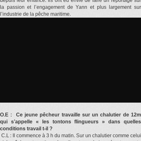
depuis leur enfance. Ils ont eu envie de faire un reportage sur
la passion et l’engagement de Yann et plus largement sur
l’industrie de la pêche maritime.
O.E : Ce jeune pêcheur travaille sur un chalutier de 12m
qui s’appelle « les tontons flingueurs » dans quelles
conditions travail t-il ?
C.L : Il commence à 3 h du matin. Sur un chalutier comme celui