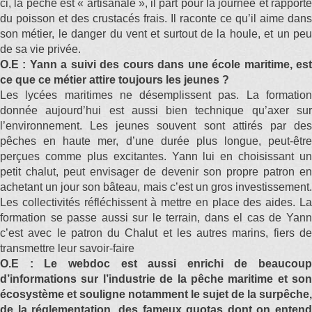
ci, la pêche est « artisanale », il part pour la journée et rapporte
du poisson et des crustacés frais. Il raconte ce qu’il aime dans
son métier, le danger du vent et surtout de la houle, et un peu
de sa vie privée.
O.E : Yann a suivi des cours dans une école maritime, est
ce que ce métier attire toujours les jeunes ?
Les lycées maritimes ne désemplissent pas. La formation
donnée aujourd’hui est aussi bien technique qu’axer sur
l’environnement. Les jeunes souvent sont attirés par des
pêches en haute mer, d’une durée plus longue, peut-être
perçues comme plus excitantes. Yann lui en choisissant un
petit chalut, peut envisager de devenir son propre patron en
achetant un jour son bâteau, mais c’est un gros investissement.
Les collectivités réfléchissent à mettre en place des aides. La
formation se passe aussi sur le terrain, dans el cas de Yann
c’est avec le patron du Chalut et les autres marins, fiers de
transmettre leur savoir-faire
O.E : Le webdoc est aussi enrichi de beaucoup
d’informations sur l’industrie de la pêche maritime et son
écosystème et souligne notamment le sujet de la surpêche,
de la réglementation, des fameux quotas dont on entend