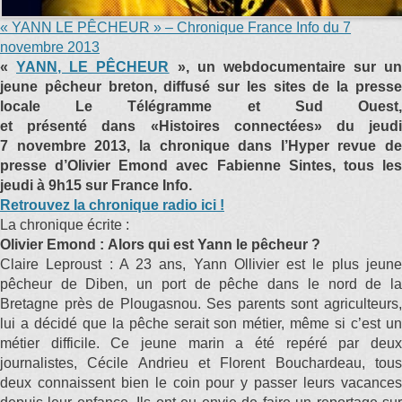
« YANN LE PÊCHEUR » – Chronique France Info du 7
novembre 2013
«
YANN, LE PÊCHEUR
»
, un webdocumentaire sur un
jeune pêcheur breton, diffusé sur les sites de la presse
locale Le Télégramme et Sud Ouest,
et présenté
dans «Histoires connectées» du jeud
7 novembre 2013, la chronique dans l’Hyper revue de
presse d’Olivier Emond avec Fabienne Sintes, tous les
jeudi à 9h15 sur France Info.
Retrouvez la chronique radio ici !
La chronique écrite :
Olivier Emond : Alors qui est Yann le pêcheur ?
Claire Leproust : A 23 ans, Yann Ollivier est le plus jeune
pêcheur de Diben, un port de pêche dans le nord de la
Bretagne près de Plougasnou. Ses parents sont agriculteurs,
lui a décidé que la pêche serait son métier, même si c’est un
métier difficile. Ce jeune marin a été repéré par deux
journalistes, Cécile Andrieu et Florent Bouchardeau, tous
deux connaissent bien le coin pour y passer leurs vacances