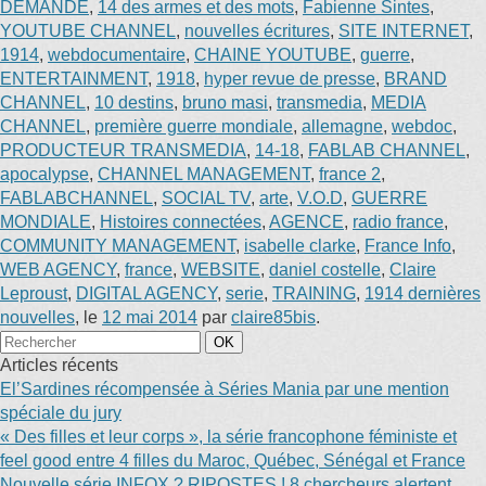
DEMANDE
,
14 des armes et des mots
,
Fabienne Sintes
,
YOUTUBE CHANNEL
,
nouvelles écritures
,
SITE INTERNET
,
1914
,
webdocumentaire
,
CHAINE YOUTUBE
,
guerre
,
ENTERTAINMENT
,
1918
,
hyper revue de presse
,
BRAND
CHANNEL
,
10 destins
,
bruno masi
,
transmedia
,
MEDIA
CHANNEL
,
première guerre mondiale
,
allemagne
,
webdoc
,
PRODUCTEUR TRANSMEDIA
,
14-18
,
FABLAB CHANNEL
,
apocalypse
,
CHANNEL MANAGEMENT
,
france 2
,
FABLABCHANNEL
,
SOCIAL TV
,
arte
,
V.O.D
,
GUERRE
MONDIALE
,
Histoires connectées
,
AGENCE
,
radio france
,
COMMUNITY MANAGEMENT
,
isabelle clarke
,
France Info
,
WEB AGENCY
,
france
,
WEBSITE
,
daniel costelle
,
Claire
Leproust
,
DIGITAL AGENCY
,
serie
,
TRAINING
,
1914 dernières
nouvelles
, le
12 mai 2014
par
claire85bis
.
Articles récents
El’Sardines récompensée à Séries Mania par une mention
spéciale du jury
« Des filles et leur corps », la série francophone féministe et
feel good entre 4 filles du Maroc, Québec, Sénégal et France
Nouvelle série INFOX ? RIPOSTES ! 8 chercheurs alertent