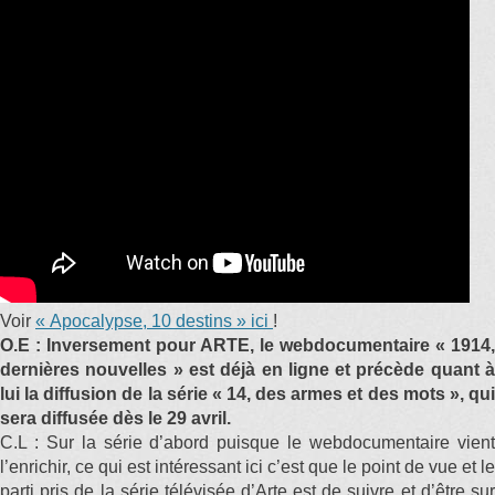
Voir
« Apocalypse, 10 destins » ici
!
O.E : Inversement pour ARTE, le webdocumentaire « 1914,
dernières nouvelles » est déjà en ligne et précède quant à
lui la diffusion de la série « 14, des armes et des mots », qui
sera diffusée dès le 29 avril.
C.L : Sur la série d’abord puisque le webdocumentaire vient
l’enrichir, ce qui est intéressant ici c’est que le point de vue et le
parti pris de la série télévisée d’Arte est de suivre et d’être sur