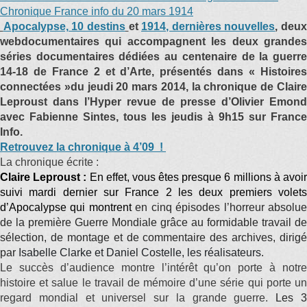
Chronique France info du 20 mars 1914
Apocalypse, 10 destins
et
1914, dernières nouvelles
, deux
webdocumentaires qui accompagnent les deux grandes
séries documentaires dédiées au centenaire de la guerre
14-18 de France 2 et d’Arte, présentés dans « Histoires
connectées »du jeudi 20 mars 2014, la chronique de Claire
Leproust dans l’Hyper revue de presse d’Olivier Emond
avec Fabienne Sintes, tous les jeudis à 9h15 sur France
Info.
Retrouvez la chronique à 4’09 !
La chronique écrite :
Claire Leproust :
En effet, vous êtes presque 6 millions à avoi
suivi mardi dernier sur France 2 les deux premiers volets
d’Apocalypse qui montrent
en cinq épisodes l’horreur absolu
de la première Guerre Mondiale grâce au formidable travail de
sélection, de montage et de commentaire des archives, dirigé
par
Isabelle Clarke et Daniel Costelle, les r
é
alisateurs
.
Le succès d’audience montre l’intérêt qu’on porte à notre
histoire et salue le travail de mémoire d’une série qui porte un
regard mondial et universel sur la grande guerre.
Les 