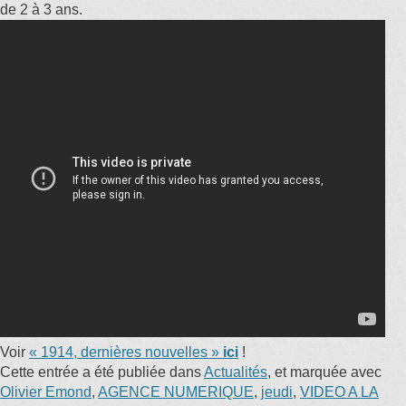
de 2 à 3 ans.
Voir
« 1914, dernières nouvelles »
ici
!
Cette entrée a été publiée dans
Actualités
, et marquée avec
Olivier Emond
,
AGENCE NUMERIQUE
,
jeudi
,
VIDEO A LA