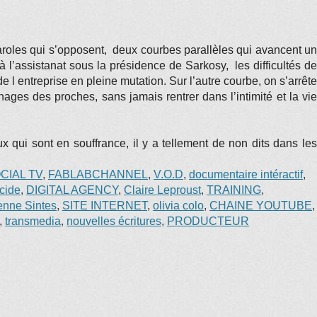
paroles qui s’opposent, deux courbes parallèles qui avancent un
l’assistanat sous la présidence de Sarkosy, les difficultés de
 entreprise en pleine mutation. Sur l’autre courbe, on s’arrête
nages des proches, sans jamais rentrer dans l’intimité et la vie
 qui sont en souffrance, il y a tellement de non dits dans les
CIAL TV
,
FABLABCHANNEL
,
V.O.D
,
documentaire intéractif
,
cide
,
DIGITAL AGENCY
,
Claire Leproust
,
TRAINING
,
enne Sintes
,
SITE INTERNET
,
olivia colo
,
CHAINE YOUTUBE
,
,
transmedia
,
nouvelles écritures
,
PRODUCTEUR