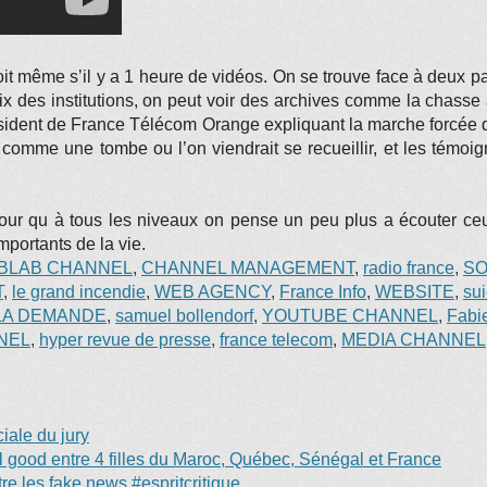
voit même s’il y a 1 heure de vidéos. On se trouve face à deux 
des institutions, on peut voir des archives comme la chasse à 
ident de France Télécom Orange expliquant la marche forcée de l
 comme une tombe ou l’on viendrait se recueillir, et les témoig
pour qu à tous les niveaux on pense un peu plus a écouter ceux
portants de la vie.
BLAB CHANNEL
,
CHANNEL MANAGEMENT
,
radio france
,
SO
T
,
le grand incendie
,
WEB AGENCY
,
France Info
,
WEBSITE
,
sui
 LA DEMANDE
,
samuel bollendorf
,
YOUTUBE CHANNEL
,
Fabi
NEL
,
hyper revue de presse
,
france telecom
,
MEDIA CHANNEL
ale du jury
eel good entre 4 filles du Maroc, Québec, Sénégal et France
e les fake news #espritcritique