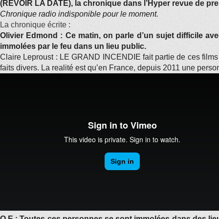
(REVOIR LA DATE), la chronique dans l’Hyper revue de pres
Chronique radio indisponible pour le moment.
La chronique écrite :
Olivier Edmond : Ce matin, on parle d’un sujet difficile ave
immolées par le feu dans un lieu public.
Claire Leproust : LE GRAND INCENDIE fait partie de ces films 
faits divers. La realité est qu’en France, depuis 2011 une perso
O.E : Toutes ces personnes se sont immolées dans des lieux