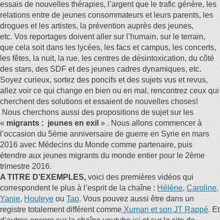
essais de nouvelles thérapies, l’argent que le trafic génère, les
relations entre de jeunes consommateurs et leurs parents, les
drogues et les artistes, la prévention auprès des jeunes,
etc.
Vos reportages doivent aller sur l’humain, sur le terrain,
que cela soit dans les lycées, les facs et campus, les concerts,
les fêtes, la nuit, la rue, les centres de désintoxication, du côté
des stars, des SDF et des jeunes cadres dynamiques, etc.
Soyez curieux, sortez des poncifs et des sujets vus et revus,
allez voir ce qui change en bien ou en mal, rencontrez ceux qui
cherchent des solutions et essaient de nouvelles choses!
Nous cherchons aussi des propositions de sujet sur les
«
migrants : jeunes en exil
» . Nous allons commencer à
l’occasion du 5ème anniversaire de guerre en Syrie en mars
2016 avec Médecins du Monde comme partenaire, puis
étendre aux jeunes migrants du monde entier pour le 2ème
trimestre 2016.
A TITRE D’EXEMPLES,
voici des premières vidéos qui
correspondent le plus à l’esprit de la chaîne :
Hélène
,
Caroline,
Yanie
,
Houleye
ou
Tao
.
Vous pouvez aussi être dans un
registre totalement différent comme
Xuman et son JT Rappé
. Et