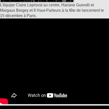
L’équipe Claire Leproust au centre, Hanane Guendil et
Margaux Bergey et 8 Haut-Parleurs à la fête de lancement le
15 décembre à Paris.