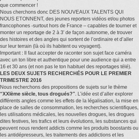
que commencer !
Nous cherchons donc DES NOUVEAUX TALENTS QUI
NOUS ETONNENT, des jeunes reporters vidéos et/ou photos
francophones -surtout hors de France – capables de tourner et
monter un reportage de 2 à 3′ de façon autonome, de trouver
des histoires et des angles qui sortent de l’ordinaire et d’aller
sur leur terrain (là où ils habitent ou voyagent).
Important : Il faut accepter de raconter son sujet face caméra
avec un ton libre et authentique pour une audience qui a entre
16 et 30 ans (et non pas le ton habituel des reportages télé).
LES DEUX SUJETS RECHERCHÉS POUR LE PREMIER
TRIMESTRE 2016
Nous recherchons des propositions de sujets sur le thème
“XXIème siècle, tous drogués?”
.
L’idée est d’aller explorer
différents angles comme les effets de la légalisation, la mise en
place de salles de consommation, les recherches scientifiques,
les utilisations médicales, les nouvelles drogues, les drogues
dites festives, les trafics et leurs évolutions, les substances qui
peuvent nous rendent addicts comme les produits boostants ou
les antidépresseurs, les traitements des addictions et les