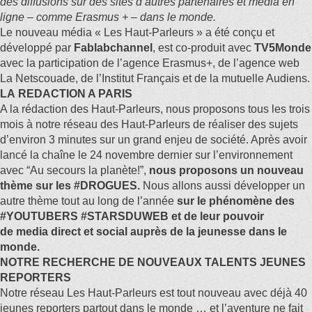
des diffusions sur des sites d’autres partenaires et media en
ligne –
comme Erasmus + – dans le monde.
Le nouveau média « Les Haut-Parleurs » a été conçu et
développé par
Fablabchannel
, est co-produit avec
TV5Monde
avec la participation de l’agence Erasmus+, de l’agence web
La Netscouade, de l’Institut Français et de la mutuelle Audiens.
LA REDACTION A PARIS
A la
rédaction des Haut-Parleurs
, nous proposons tous les trois
mois à notre réseau des Haut-Parleurs de réaliser des sujets
d’environ 3 minutes sur un grand enjeu de société.
Après avoir
lancé la chaîne le 24 novembre dernier sur l’environnement
avec “Au secours la planète!”,
nous proposons un nouveau
thème sur les #DROGUES.
Nous allons aussi développer un
autre thème tout au long de l’année
sur le phénomène des
#YOUTUBERS #STARSDUWEB et de leur pouvoir
de media direct et social auprès de la jeunesse dans le
monde.
NOTRE RECHERCHE DE NOUVEAUX TALENTS JEUNES
REPORTERS
Notre réseau Les Haut-Parleurs est tout nouveau avec déjà 40
jeunes reporters partout dans le monde … et l’aventure ne fait