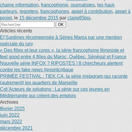
chaine information
,
francophonie
,
journalistes
,
les haut-
parleurs
,
reporters
,
francophones
,
appel à contribution
,
appel à
projet
, le
15 décembre 2015
par
claire85bis
.
Articles récents
El’Sardines récompensée à Séries Mania par une mention
spéciale du jury
« Des filles et leur corps », la série francophone féministe et
feel good entre 4 filles du Maroc, Québec, Sénégal et France
Nouvelle série INFOX ? RIPOSTES ! 8 chercheurs alertent
contre les fake news #espritcritique
PRIMÉE FESTIVAL : TIEK ÇA, la série instagram qui raconte
(autrement) les quartiers de Marseille
Cré’Acteurs de solutions : La série sur ces jeunes en
Méditerranée qui créent des emplois
Archives
février 2025
juin 2022
mars 2022
décembre 2021