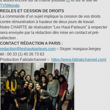
d’autres encore sur la
chaîne youtube
ici
et sur le site de
TV5Monde
.
REGLES ET CESSION DE DROITS
La commande d’un sujet implique la cession de vos droits
contre rémunération à hauteur de deux jours de travail.
Notre
CHARTE de réalisation “Les Haut-Parleurs” à respecter
sera envoyée par la rédaction dès mise en contact et pré-
sélection .
CONTACT RÉDACTION A PARIS :
redaction@leshautparleurs.com
– Skype: margaux.bergey
tél :
00 33 (1) 40 26 73 63
Production Fablabchannel –
https://www.fablabchannel.com/