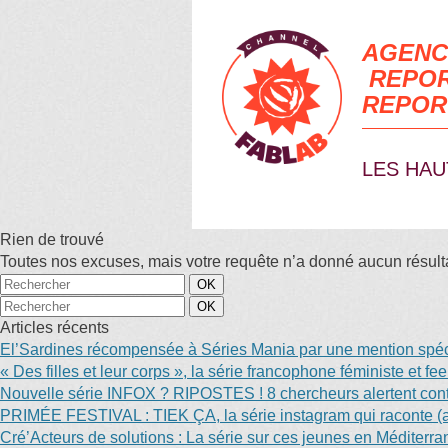
AGENC
REPOR
REPOR
LES HAU
Rien de trouvé
Toutes nos excuses, mais votre requête n’a donné aucun résultat
Articles récents
El’Sardines récompensée à Séries Mania par une mention spéci
« Des filles et leur corps », la série francophone féministe et f
Nouvelle série INFOX ? RIPOSTES ! 8 chercheurs alertent contr
PRIMÉE FESTIVAL : TIEK ÇA, la série instagram qui raconte (au
Cré’Acteurs de solutions : La série sur ces jeunes en Méditerr