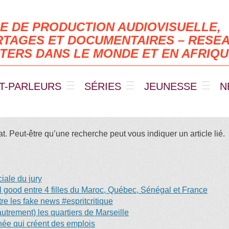
E DE PRODUCTION AUDIOVISUELLE,
TAGES ET DOCUMENTAIRES – RESEA
TERS DANS LE MONDE ET EN AFRIQ
T-PARLEURS
SÉRIES
JEUNESSE
N
. Peut-être qu’une recherche peut vous indiquer un article lié.
ale du jury
eel good entre 4 filles du Maroc, Québec, Sénégal et France
e les fake news #espritcritique
trement) les quartiers de Marseille
anée qui créent des emplois