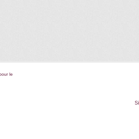
pour le
S