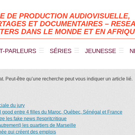
E DE PRODUCTION AUDIOVISUELLE,
TAGES ET DOCUMENTAIRES – RESEA
TERS DANS LE MONDE ET EN AFRIQ
T-PARLEURS
SÉRIES
JEUNESSE
N
. Peut-être qu’une recherche peut vous indiquer un article lié.
ale du jury
eel good entre 4 filles du Maroc, Québec, Sénégal et France
e les fake news #espritcritique
trement) les quartiers de Marseille
anée qui créent des emplois