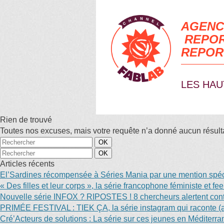
AGENC
REPOR
REPOR
LES HAU
Rien de trouvé
Toutes nos excuses, mais votre requête n’a donné aucun résultat
Articles récents
El’Sardines récompensée à Séries Mania par une mention spéci
« Des filles et leur corps », la série francophone féministe et f
Nouvelle série INFOX ? RIPOSTES ! 8 chercheurs alertent contr
PRIMÉE FESTIVAL : TIEK ÇA, la série instagram qui raconte (au
Cré’Acteurs de solutions : La série sur ces jeunes en Méditerr