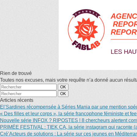
AGENC
REPOR
REPOR
LES HAU
Rien de trouvé
Toutes nos excuses, mais votre requête n’a donné aucun résultat
Articles récents
El’Sardines récompensée à Séries Mania par une mention spéci
« Des filles et leur corps », la série francophone féministe et f
Nouvelle série INFOX ? RIPOSTES ! 8 chercheurs alertent contr
PRIMÉE FESTIVAL : TIEK ÇA, la série instagram qui raconte (au
Cré’Acteurs de solutions : La série sur ces jeunes en Méditerr