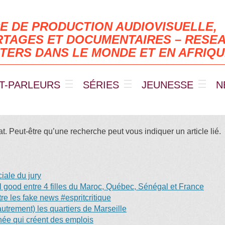
E DE PRODUCTION AUDIOVISUELLE,
TAGES ET DOCUMENTAIRES – RESEA
TERS DANS LE MONDE ET EN AFRIQ
T-PARLEURS
SÉRIES
JEUNESSE
N
. Peut-être qu’une recherche peut vous indiquer un article lié.
ale du jury
eel good entre 4 filles du Maroc, Québec, Sénégal et France
e les fake news #espritcritique
trement) les quartiers de Marseille
anée qui créent des emplois