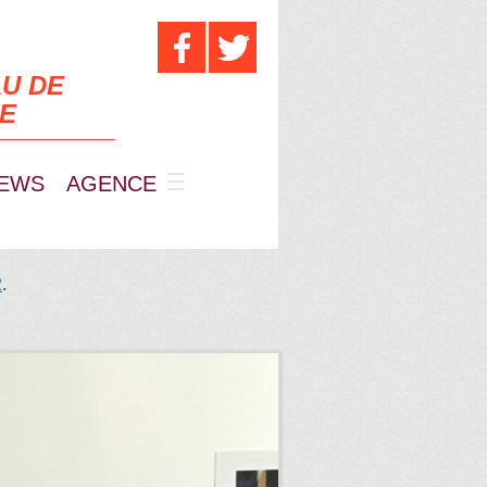
U DE
UE
EWS
AGENCE
2
.