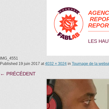
AGENC
REPOR
REPOR
LES HAU
IMG_4551
Published
19 juin 2017
at
4032 × 3024
in
Tournage de la webs
← PRÉCÉDENT