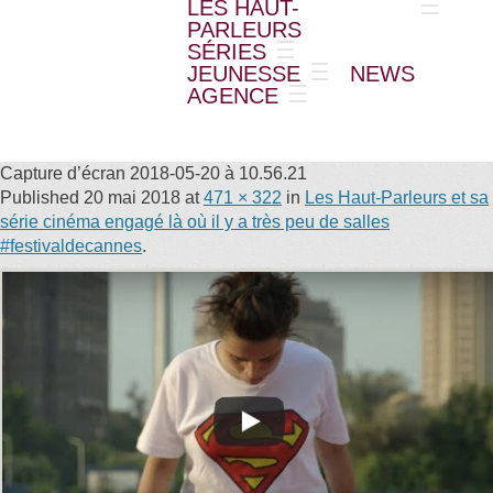
LES HAUT-
PARLEURS
SÉRIES
JEUNESSE
NEWS
AGENCE
Capture d’écran 2018-05-20 à 10.56.21
Published
20 mai 2018
at
471 × 322
in
Les Haut-Parleurs et sa
série cinéma engagé là où il y a très peu de salles
#festivaldecannes
.