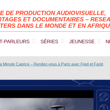
E DE PRODUCTION AUDIOVISUELLE,
TAGES ET DOCUMENTAIRES – RESEA
TERS DANS LE MONDE ET EN AFRIQ
T-PARLEURS
SÉRIES
JEUNESSE
N
inute Caprice – Rendez-vous à Paris avec Fred et Farid
.