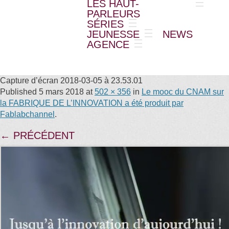
LES HAUT-
PARLEURS
SÉRIES
JEUNESSE
NEWS
AGENCE
Capture d’écran 2018-03-05 à 23.53.01
Published
5 mars 2018
at
502 × 356
in
Le mooc du CNAM sur
la FABRIQUE DE L’INNOVATION a été produit par
Fablabchannel
.
← PRÉCÉDENT