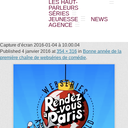
LES HAUT-
PARLEURS
SÉRIES
JEUNESSE
NEWS
AGENCE
Capture d’écran 2016-01-04 à 10.00.04
Published
4 janvier 2016
at
354 × 316
in
Bonne année de la
première chaîne de webséries de comédie
.