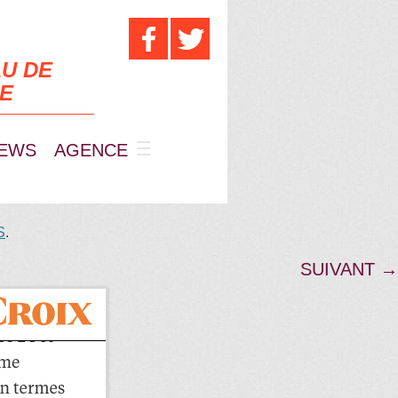
U DE
UE
EWS
AGENCE
S
.
SUIVANT →